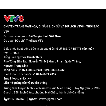
CHUYÊN TRANG VĂN HÓA, DI SẢN, LỊCH SỬ VÀ DU LỊCH VTV8 - THỜI BÁO
VTV
Cơ quan chủ quản:
Đài Truyền hình Việt Nam
Cơ quan báo chí:
Thời báo VTV
Giấy phép hoạt động báo in và báo điện tử số 483/GP-BTTTT cấp ngày
29/12/2023
Tổng Biên tập:
Vũ Thanh Thủy
Phó Tổng Biên Tập:
Nguyễn Thị Mỹ Hạnh
,
Phạm Quốc Thắng
,
Nguyễn Trọng Ninh
Tổng đài VTV:
024-3835.5931
-
024-3835.5932
Ðiện thoại Thời báo VTV:
024-6689.7897
Email:
toasoan@vtv.vn
Liên hệ quảng cáo và truyền thông
Trung tâm Truyền hình Việt Nam khu vực Miền Trung – Tây Nguyên (VTV8)
Địa chỉ: 258 Bạch Đằng, phường Hải Châu, thành phố Đà Nẵng
0905 884 040
vtv8.vtv.vn@gmail.com