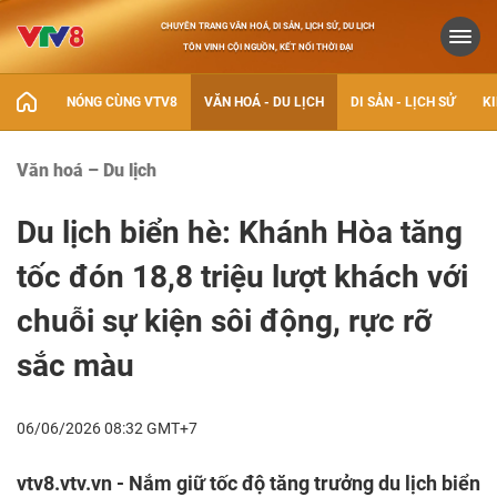
CHUYÊN TRANG VĂN HOÁ, DI SẢN, LỊCH SỬ, DU LỊCH
TÔN VINH CỘI NGUỒN, KẾT NỐI THỜI ĐẠI
NÓNG CÙNG VTV8
VĂN HOÁ - DU LỊCH
DI SẢN - LỊCH SỬ
KI
Văn hoá – Du lịch
Du lịch biển hè: Khánh Hòa tăng
tốc đón 18,8 triệu lượt khách với
chuỗi sự kiện sôi động, rực rỡ
sắc màu
06/06/2026 08:32 GMT+7
vtv8.vtv.vn - Nắm giữ tốc độ tăng trưởng du lịch biển