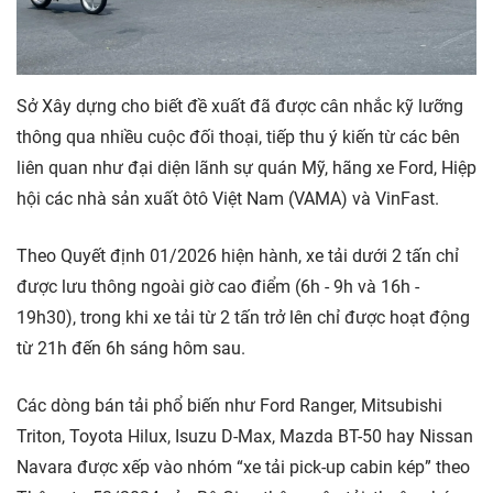
Sở Xây dựng cho biết đề xuất đã được cân nhắc kỹ lưỡng
thông qua nhiều cuộc đối thoại, tiếp thu ý kiến từ các bên
liên quan như đại diện lãnh sự quán Mỹ, hãng xe Ford, Hiệp
hội các nhà sản xuất ôtô Việt Nam (VAMA) và VinFast.
Theo Quyết định 01/2026 hiện hành, xe tải dưới 2 tấn chỉ
được lưu thông ngoài giờ cao điểm (6h - 9h và 16h -
19h30), trong khi xe tải từ 2 tấn trở lên chỉ được hoạt động
từ 21h đến 6h sáng hôm sau.
Các dòng bán tải phổ biến như Ford Ranger, Mitsubishi
Triton, Toyota Hilux, Isuzu D-Max, Mazda BT-50 hay Nissan
Navara được xếp vào nhóm “xe tải pick-up cabin kép” theo