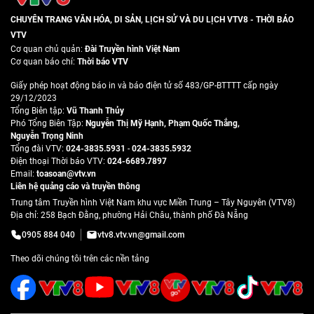
CHUYÊN TRANG VĂN HÓA, DI SẢN, LỊCH SỬ VÀ DU LỊCH VTV8 - THỜI BÁO
VTV
Cơ quan chủ quản:
Đài Truyền hình Việt Nam
Cơ quan báo chí:
Thời báo VTV
Giấy phép hoạt động báo in và báo điện tử số 483/GP-BTTTT cấp ngày
29/12/2023
Tổng Biên tập:
Vũ Thanh Thủy
Phó Tổng Biên Tập:
Nguyễn Thị Mỹ Hạnh
,
Phạm Quốc Thắng
,
Nguyễn Trọng Ninh
Tổng đài VTV:
024-3835.5931
-
024-3835.5932
Ðiện thoại Thời báo VTV:
024-6689.7897
Email:
toasoan@vtv.vn
Liên hệ quảng cáo và truyền thông
Trung tâm Truyền hình Việt Nam khu vực Miền Trung – Tây Nguyên (VTV8)
Địa chỉ: 258 Bạch Đằng, phường Hải Châu, thành phố Đà Nẵng
0905 884 040
vtv8.vtv.vn@gmail.com
Theo dõi chúng tôi trên các nền tảng