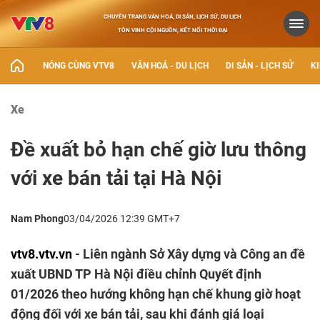
CHUYÊN TRANG VĂN HOÁ, DI SẢN, LỊCH SỬ, DU LỊCH
TÔN VINH CỘI NGUỒN, KẾT NỐI THỜI ĐẠI
NÓNG CÙNG VTV8
VĂN HOÁ - DU LỊCH
DI SẢN - LỊCH SỬ
KI
Xe
Đề xuất bỏ hạn chế giờ lưu thông
với xe bán tải tại Hà Nội
Nam Phong
03/04/2026 12:39 GMT+7
vtv8.vtv.vn
- Liên ngành Sở Xây dựng và Công an đề
xuất UBND TP Hà Nội điều chỉnh Quyết định
01/2026 theo hướng không hạn chế khung giờ hoạt
động đối với xe bán tải, sau khi đánh giá loại