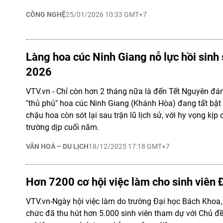
CÔNG NGHỆ
25/01/2026 10:33 GMT+7
Làng hoa cúc Ninh Giang nỗ lực hồi sinh 
2026
VTV.vn - Chỉ còn hơn 2 tháng nữa là đến Tết Nguyên đán
"thủ phủ" hoa cúc Ninh Giang (Khánh Hòa) đang tất bậ
chậu hoa còn sót lại sau trận lũ lịch sử, với hy vọng kịp
trường dịp cuối năm.
VĂN HOÁ – DU LỊCH
18/12/2025 17:18 GMT+7
Hơn 7200 cơ hội việc làm cho sinh viên
VTV.vn-Ngày hội việc làm do trường Đại học Bách Khoa,
chức đã thu hút hơn 5.000 sinh viên tham dự với Chủ đề