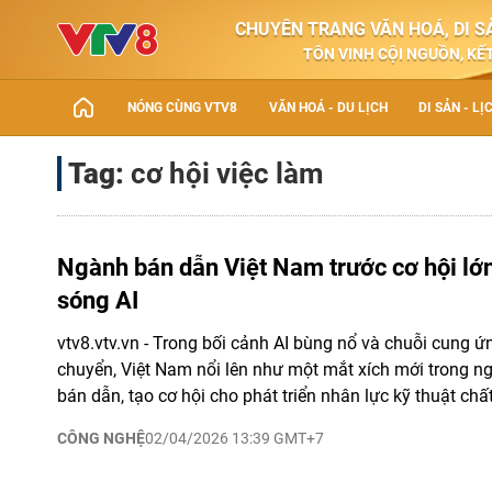
CHUYÊN TRANG VĂN HOÁ, DI SẢ
TÔN VINH CỘI NGUỒN, KẾT
NÓNG CÙNG VTV8
VĂN HOÁ - DU LỊCH
DI SẢN - LỊ
Tag:
cơ hội việc làm
Ngành bán dẫn Việt Nam trước cơ hội lớn
sóng AI
vtv8.vtv.vn - Trong bối cảnh AI bùng nổ và chuỗi cung ứ
chuyển, Việt Nam nổi lên như một mắt xích mới trong n
bán dẫn, tạo cơ hội cho phát triển nhân lực kỹ thuật chấ
CÔNG NGHỆ
02/04/2026 13:39 GMT+7