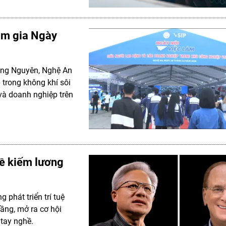
am gia Ngày
Hưng Nguyên, Nghệ An
 trong không khí sôi
và doanh nghiệp trên
hề kiếm lương
 phát triển trí tuệ
ầng, mở ra cơ hội
 tay nghề.