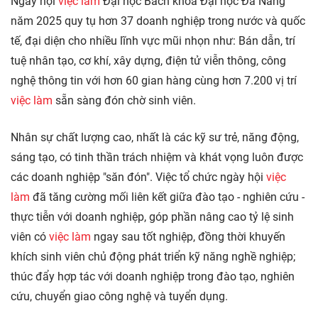
Ngày hội
việc làm
Đại học Bách khoa Đại học Đà Nẵng
năm 2025 quy tụ hơn 37 doanh nghiệp trong nước và quốc
tế, đại diện cho nhiều lĩnh vực mũi nhọn như: Bán dẫn, trí
tuệ nhân tạo, cơ khí, xây dựng, điện tử viễn thông, công
nghệ thông tin với hơn 60 gian hàng cùng hơn 7.200 vị trí
việc làm
sẵn sàng đón chờ sinh viên.
Nhân sự chất lượng cao, nhất là các kỹ sư trẻ, năng động,
sáng tạo, có tinh thần trách nhiệm và khát vọng luôn được
các doanh nghiệp "săn đón". Việc tổ chức ngày hội
việc
làm
đã tăng cường mối liên kết giữa đào tạo - nghiên cứu -
thực tiễn với doanh nghiệp, góp phần nâng cao tỷ lệ sinh
viên có
việc làm
ngay sau tốt nghiệp, đồng thời khuyến
khích sinh viên chủ động phát triển kỹ năng nghề nghiệp;
thúc đẩy hợp tác với doanh nghiệp trong đào tạo, nghiên
cứu, chuyển giao công nghệ và tuyển dụng.