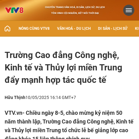
CHUYÊN TRANG VĂN HOÁ, DI SẢN, LỊCH SỬ, DU LỊCH
TÔN VINH CỘI NGUỒN, KẾT NỐI THỜI ĐẠI
NÓNG CÙNG VTV8
VĂN HOÁ - DU LỊCH
DI SẢN - LỊCH SỬ
KI
Trường Cao đẳng Công nghệ,
Kinh tế và Thủy lợi miền Trung
đẩy mạnh hợp tác quốc tế
Hữu Thịnh
10/05/2025 16:14 GMT+7
VTV.vn- Chiều ngày 8-5, chào mừng kỷ niệm 50
năm thành lập, Trường Cao đẳng Công nghệ, Kinh tế
và Thủy lợi miền Trung tổ chức lễ bế giảng lớp cao
đẳng khóa 15 liên thông chính quy.