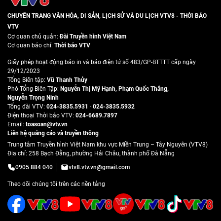
CHUYÊN TRANG VĂN HÓA, DI SẢN, LỊCH SỬ VÀ DU LỊCH VTV8 - THỜI BÁO
VTV
Cơ quan chủ quản:
Đài Truyền hình Việt Nam
Cơ quan báo chí:
Thời báo VTV
Giấy phép hoạt động báo in và báo điện tử số 483/GP-BTTTT cấp ngày
29/12/2023
Tổng Biên tập:
Vũ Thanh Thủy
Phó Tổng Biên Tập:
Nguyễn Thị Mỹ Hạnh
,
Phạm Quốc Thắng
,
Nguyễn Trọng Ninh
Tổng đài VTV:
024-3835.5931
-
024-3835.5932
Ðiện thoại Thời báo VTV:
024-6689.7897
Email:
toasoan@vtv.vn
Liên hệ quảng cáo và truyền thông
Trung tâm Truyền hình Việt Nam khu vực Miền Trung – Tây Nguyên (VTV8)
Địa chỉ: 258 Bạch Đằng, phường Hải Châu, thành phố Đà Nẵng
0905 884 040
vtv8.vtv.vn@gmail.com
Theo dõi chúng tôi trên các nền tảng