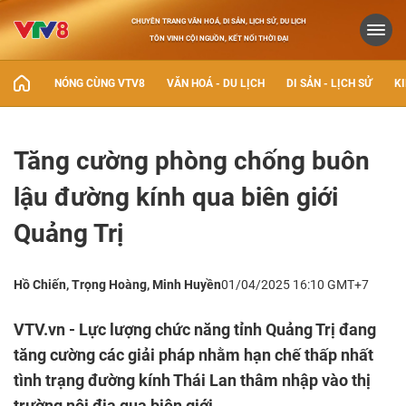
CHUYÊN TRANG VĂN HOÁ, DI SẢN, LỊCH SỬ, DU LỊCH
TÔN VINH CỘI NGUỒN, KẾT NỐI THỜI ĐẠI
NÓNG CÙNG VTV8
VĂN HOÁ - DU LỊCH
DI SẢN - LỊCH SỬ
KI
Tăng cường phòng chống buôn
lậu đường kính qua biên giới
Quảng Trị
Hồ Chiến, Trọng Hoàng, Minh Huyền
01/04/2025 16:10 GMT+7
VTV.vn - Lực lượng chức năng tỉnh Quảng Trị đang
tăng cường các giải pháp nhằm hạn chế thấp nhất
tình trạng đường kính Thái Lan thâm nhập vào thị
trường nội địa qua biên giới.