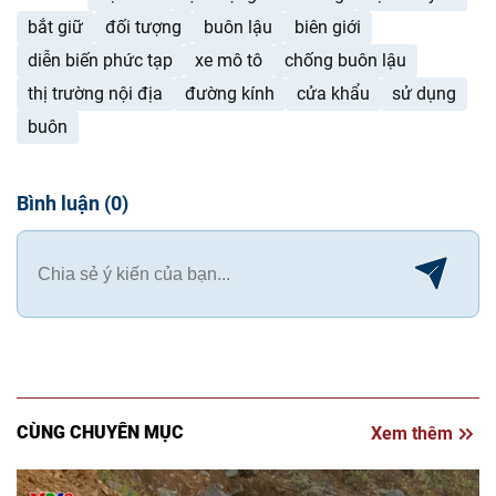
bắt giữ
đối tượng
buôn lậu
biên giới
diễn biến phức tạp
xe mô tô
chống buôn lậu
thị trường nội địa
đường kính
cửa khẩu
sử dụng
buôn
Bình luận
(
0
)
CÙNG CHUYÊN MỤC
Xem thêm