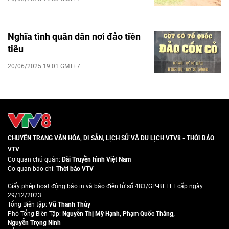
Nghĩa tình quân dân nơi đảo tiền
tiêu
20/06/2025 19:01 GMT+7
CHUYÊN TRANG VĂN HÓA, DI SẢN, LỊCH SỬ VÀ DU LỊCH VTV8 - THỜI BÁO
VTV
Cơ quan chủ quản:
Đài Truyền hình Việt Nam
Cơ quan báo chí:
Thời báo VTV
Giấy phép hoạt động báo in và báo điện tử số 483/GP-BTTTT cấp ngày
29/12/2023
Tổng Biên tập:
Vũ Thanh Thủy
Phó Tổng Biên Tập:
Nguyễn Thị Mỹ Hạnh
,
Phạm Quốc Thắng
,
Nguyễn Trọng Ninh