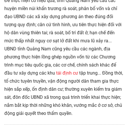
Để thực hiện có hiệu quả, tỉnh Quảng Nam yêu cầu các
huyện miền núi khẩn trương rà soát, phân bổ vốn và chỉ
đạo UBND các xã xây dựng phương án theo đúng đối
tượng quy định; căn cứ tình hình, ưu tiên thực hiện đối với
hộ dân vùng thiên tai; rà soát, bố trí đất ở; hạn chế đến
mức thấp nhất nguy cơ sạt lở đất khi mưa lũ xảy ra...
UBND tỉnh Quảng Nam cũng yêu cầu các ngành, địa
phương thực hiện lồng ghép nguồn vốn từ các Chương
trình mục tiêu quốc gia, các cơ chế, chính sách khác để
đầu tư xây dựng các khu
tái định cư
tập trung... Đồng thời,
tổ chức tuyên truyền, vận động người dân tham gia thực
hiện sắp xếp, ổn định dân cư; thường xuyên kiểm tra giám
sát, đôn đốc UBND xã trong quá trình triển khai thực hiện;
nắm bắt kịp thời những khó khăn, vướng mắc ở cơ sở, chủ
động giải quyết theo thẩm quyền.