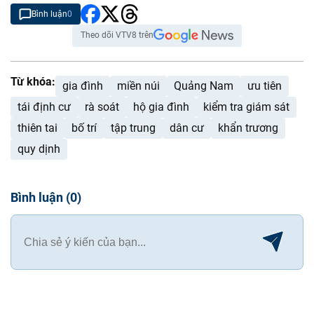
Bình luận
0
Theo dõi VTV8 trên
Từ khóa:
gia đình
miền núi
Quảng Nam
ưu tiên
tái định cư
rà soát
hộ gia đình
kiểm tra giám sát
thiên tai
bố trí
tập trung
dân cư
khẩn trương
quy dịnh
Bình luận
(
0
)