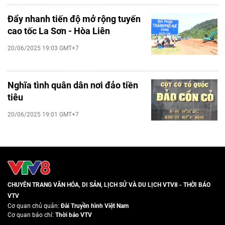
Đẩy nhanh tiến độ mở rộng tuyến
cao tốc La Sơn - Hòa Liên
20/06/2025 19:03 GMT+7
Nghĩa tình quân dân nơi đảo tiền
tiêu
20/06/2025 19:01 GMT+7
CHUYÊN TRANG VĂN HÓA, DI SẢN, LỊCH SỬ VÀ DU LỊCH VTV8 - THỜI BÁO
VTV
Cơ quan chủ quản:
Đài Truyền hình Việt Nam
Cơ quan báo chí:
Thời báo VTV