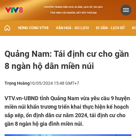
CHUYÊN TRANG VĂN HOÁ, DI SẢN, LỊCH SỬ, DU LỊCH
TÔN VINH CỘI NGUỒN, KẾT NỐI THỜI ĐẠI
NÓNG CÙNG VTV8
VĂN HOÁ - DU LỊCH
DI SẢN - LỊCH SỬ
KI
Quảng Nam: Tái định cư cho gần
8 ngàn hộ dân miền núi
Trọng Hoàng
10/05/2024 15:48 GMT+7
VTV.vn-UBND tỉnh Quảng Nam vừa yêu cầu 9 huyện
miền núi khẩn trương triển khai thực hiện kế hoạch
sắp xếp, ổn định dân cư năm 2024, tái định cư cho
gần 8 ngàn hộ gia đình miền núi.