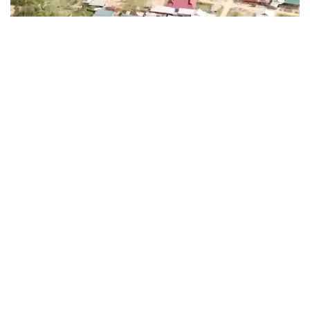
VTV.vn - Chính quyền các huyện miền núi cao của Quảng
Nam chạy đua với thời gian hỗ trợ tối đa người dân để đẩy
nhanh tiến độ, về đích xóa nhà tạm trước tháng 10/2025.
Loại bỏ hủ tục để ngăn ngừa dịch bệnh
27/03/2025 10:13 GMT+7