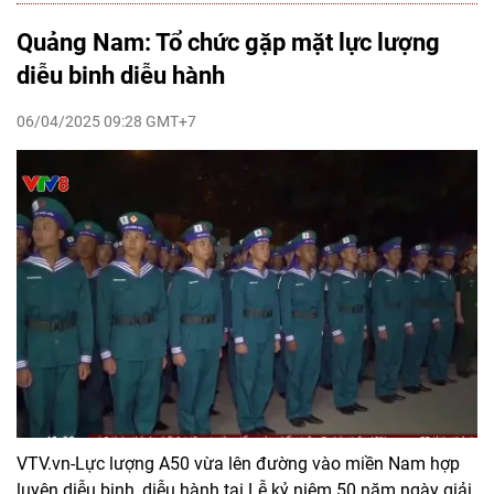
Quảng Nam: Tổ chức gặp mặt lực lượng
diễu binh diễu hành
06/04/2025 09:28 GMT+7
VTV.vn-Lực lượng A50 vừa lên đường vào miền Nam hợp
luyện diễu binh, diễu hành tại Lễ kỷ niệm 50 năm ngày giải