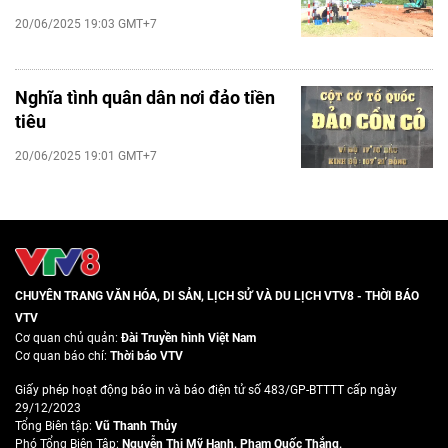
20/06/2025 19:03 GMT+7
Nghĩa tình quân dân nơi đảo tiền
tiêu
20/06/2025 19:01 GMT+7
CHUYÊN TRANG VĂN HÓA, DI SẢN, LỊCH SỬ VÀ DU LỊCH VTV8 - THỜI BÁO
VTV
Cơ quan chủ quản:
Đài Truyền hình Việt Nam
Cơ quan báo chí:
Thời báo VTV
Giấy phép hoạt động báo in và báo điện tử số 483/GP-BTTTT cấp ngày
29/12/2023
Tổng Biên tập:
Vũ Thanh Thủy
Phó Tổng Biên Tập:
Nguyễn Thị Mỹ Hạnh
,
Phạm Quốc Thắng
,