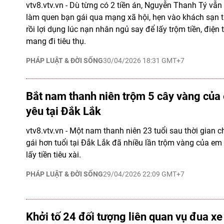
vtv8.vtv.vn - Dù từng có 2 tiền án, Nguyễn Thanh Tý vẫn 
làm quen bạn gái qua mạng xã hội, hẹn vào khách sạn t
rồi lợi dụng lúc nạn nhân ngủ say để lấy trộm tiền, điện
mang đi tiêu thụ.
PHÁP LUẬT & ĐỜI SỐNG
30/04/2026 18:31 GMT+7
Bắt nam thanh niên trộm 5 cây vàng của
yêu tại Đắk Lắk
vtv8.vtv.vn - Một nam thanh niên 23 tuổi sau thời gian 
gái hơn tuổi tại Đắk Lắk đã nhiều lần trộm vàng của em
lấy tiền tiêu xài.
PHÁP LUẬT & ĐỜI SỐNG
29/04/2026 22:09 GMT+7
Khởi tố 24 đối tượng liên quan vụ đua xe 