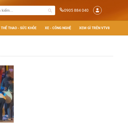
0905 884 040
THỂ THAO - SỨC KHỎE
XE - CÔNG NGHỆ
XEM GÌ TRÊN VTV8