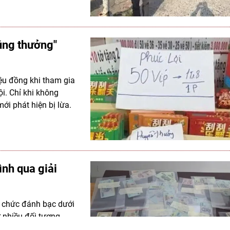
rúng thưởng"
riệu đồng khi tham gia
i. Chỉ khi không
ới phát hiện bị lừa.
ình qua giải
ổ chức đánh bạc dưới
ữ nhiều đối tượng
vi, có tổ chức.