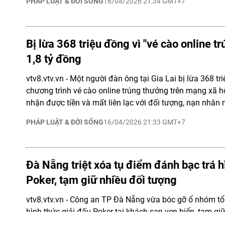
PHÁP LUẬT & ĐỜI SỐNG
16/04/2026 21:34 GMT+7
Bị lừa 368 triệu đồng vì "vé cào online t
1,8 tỷ đồng
vtv8.vtv.vn - Một người đàn ông tại Gia Lai bị lừa 368 t
chương trình vé cào online trúng thưởng trên mạng xã hộ
nhận được tiền và mất liên lạc với đối tượng, nạn nhân m
PHÁP LUẬT & ĐỜI SỐNG
16/04/2026 21:33 GMT+7
Đà Nẵng triệt xóa tụ điểm đánh bạc trá h
Poker, tạm giữ nhiều đối tượng
vtv8.vtv.vn - Công an TP Đà Nẵng vừa bóc gỡ ổ nhóm t
hình thức giải đấu Poker tại khách sạn ven biển, tạm gi
trong và ngoài nước, làm rõ phương thức hoạt động tinh 