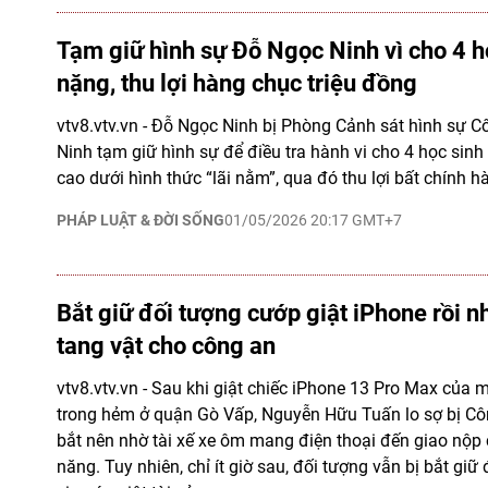
Tạm giữ hình sự Đỗ Ngọc Ninh vì cho 4 họ
nặng, thu lợi hàng chục triệu đồng
vtv8.vtv.vn - Đỗ Ngọc Ninh bị Phòng Cảnh sát hình sự 
Ninh tạm giữ hình sự để điều tra hành vi cho 4 học sinh v
cao dưới hình thức “lãi nằm”, qua đó thu lợi bất chính h
PHÁP LUẬT & ĐỜI SỐNG
01/05/2026 20:17 GMT+7
Bắt giữ đối tượng cướp giật iPhone rồi 
tang vật cho công an
vtv8.vtv.vn - Sau khi giật chiếc iPhone 13 Pro Max của 
trong hẻm ở quận Gò Vấp, Nguyễn Hữu Tuấn lo sợ bị C
bắt nên nhờ tài xế xe ôm mang điện thoại đến giao nộp
năng. Tuy nhiên, chỉ ít giờ sau, đối tượng vẫn bị bắt giữ