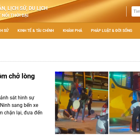
N, LỊCH SỬ, DU LỊCH
 NỐI THỜI ĐẠI
CH SỬ
KINH TẾ & TÀI CHÍNH
KHÁM PHÁ
PHÁP LUẬT & ĐỜI SỐNG
 ôm chở lòng
Cảnh sát hình sự
 Ninh sang bến xe
m chặn lại, đưa đến