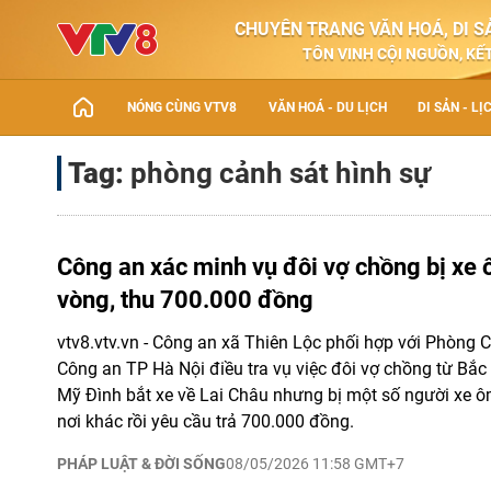
CHUYÊN TRANG VĂN HOÁ, DI SẢ
TÔN VINH CỘI NGUỒN, KẾT
NÓNG CÙNG VTV8
VĂN HOÁ - DU LỊCH
DI SẢN - LỊ
Tag:
phòng cảnh sát hình sự
Công an xác minh vụ đôi vợ chồng bị xe
vòng, thu 700.000 đồng
vtv8.vtv.vn - Công an xã Thiên Lộc phối hợp với Phòng 
Công an TP Hà Nội điều tra vụ việc đôi vợ chồng từ Bắc
Mỹ Đình bắt xe về Lai Châu nhưng bị một số người xe ô
nơi khác rồi yêu cầu trả 700.000 đồng.
PHÁP LUẬT & ĐỜI SỐNG
08/05/2026 11:58 GMT+7