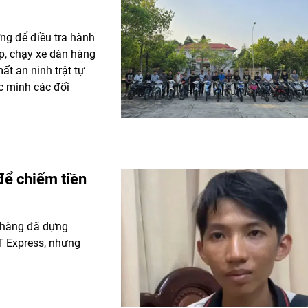
ợng để điều tra hành
hép, chạy xe dàn hàng
ất an ninh trật tự
ác minh các đối
để chiếm tiền
o hàng đã dựng
T Express, nhưng