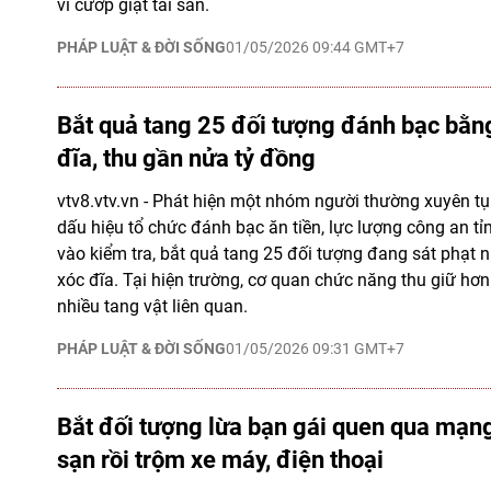
vi cướp giật tài sản.
PHÁP LUẬT & ĐỜI SỐNG
01/05/2026 09:44 GMT+7
Bắt quả tang 25 đối tượng đánh bạc bằng
đĩa, thu gần nửa tỷ đồng
vtv8.vtv.vn - Phát hiện một nhóm người thường xuyên tụ
dấu hiệu tổ chức đánh bạc ăn tiền, lực lượng công an tỉ
vào kiểm tra, bắt quả tang 25 đối tượng đang sát phạt 
xóc đĩa. Tại hiện trường, cơ quan chức năng thu giữ hơ
nhiều tang vật liên quan.
PHÁP LUẬT & ĐỜI SỐNG
01/05/2026 09:31 GMT+7
Bắt đối tượng lừa bạn gái quen qua mạn
sạn rồi trộm xe máy, điện thoại