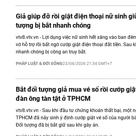
Giả giúp đỡ rồi giật điện thoại nữ sinh g
tượng bị bắt nhanh chóng
vtv8.vtv.vn - Lợi dụng việc nữ sinh hết xăng vào ban đê
vờ hỗ trợ rồi bất ngờ cướp giật điện thoại đắt tiền. Sau
nhanh chóng bị công an truy bắt.
PHÁP LUẬT & ĐỜI SỐNG
23/04/2026 21:34 GMT+7
Bắt đối tượng giả mua vé số rồi cướp giậ
đàn ông tàn tật ở TPHCM
vtv8.vtv.vn - Sau khi đầu tư chứng khoán thất bại, một 
TPHCM đã nảy sinh ý định cướp giật vé số của người bá
Đối tượng đã bị bắt giữ sau khi gây án.