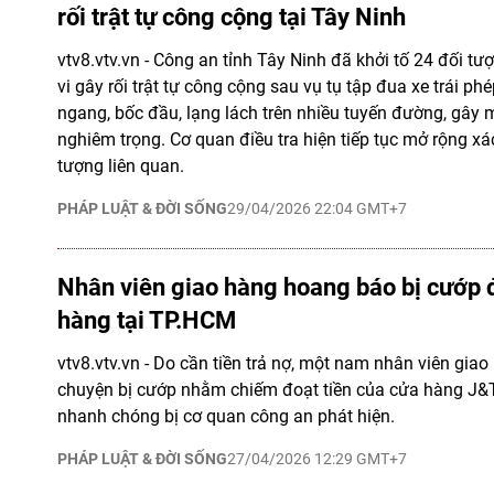
rối trật tự công cộng tại Tây Ninh
vtv8.vtv.vn - Công an tỉnh Tây Ninh đã khởi tố 24 đối tư
vi gây rối trật tự công cộng sau vụ tụ tập đua xe trái p
ngang, bốc đầu, lạng lách trên nhiều tuyến đường, gây m
nghiêm trọng. Cơ quan điều tra hiện tiếp tục mở rộng x
tượng liên quan.
PHÁP LUẬT & ĐỜI SỐNG
29/04/2026 22:04 GMT+7
Nhân viên giao hàng hoang báo bị cướp 
hàng tại TP.HCM
vtv8.vtv.vn - Do cần tiền trả nợ, một nam nhân viên gia
chuyện bị cướp nhằm chiếm đoạt tiền của cửa hàng J&
nhanh chóng bị cơ quan công an phát hiện.
PHÁP LUẬT & ĐỜI SỐNG
27/04/2026 12:29 GMT+7