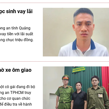
c sinh vay lãi
Công an tỉnh Quảng
ay tiền với lãi suất
àng chục triệu đồng.
nhờ xe ôm giao
một cô gái đang đi bộ
ông an TPHCM truy
 cho cơ quan chức
 để điều tra về hành