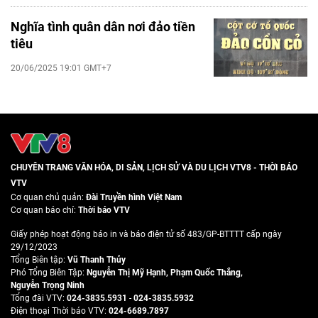
Nghĩa tình quân dân nơi đảo tiền
tiêu
20/06/2025 19:01 GMT+7
CHUYÊN TRANG VĂN HÓA, DI SẢN, LỊCH SỬ VÀ DU LỊCH VTV8 - THỜI BÁO
VTV
Cơ quan chủ quản:
Đài Truyền hình Việt Nam
Cơ quan báo chí:
Thời báo VTV
Giấy phép hoạt động báo in và báo điện tử số 483/GP-BTTTT cấp ngày
29/12/2023
Tổng Biên tập:
Vũ Thanh Thủy
Phó Tổng Biên Tập:
Nguyễn Thị Mỹ Hạnh
,
Phạm Quốc Thắng
,
Nguyễn Trọng Ninh
Tổng đài VTV:
024-3835.5931
-
024-3835.5932
Ðiện thoại Thời báo VTV:
024-6689.7897