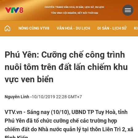
CHUYÊN TRANG VĂN HOÁ, DI SẢN, LỊCH SỬ, DU LỊCH
TÔN VINH CỘI NGUỒN, KẾT NỐI THỜI ĐẠI
NÓNG CÙNG VTV8
VĂN HOÁ - DU LỊCH
DI SẢN - LỊCH SỬ
KI
Phú Yên: Cưỡng chế công trình
nuôi tôm trên đất lấn chiếm khu
vực ven biển
Nguyên Linh -
10/10/2019 22:28 GMT+7
VTV.vn - Sáng nay (10/10), UBND TP Tuy Hoà, tỉnh
Phú Yên đã tổ chức cưỡng chế các trường hợp
chiếm đất do Nhà nước quản lý tại thôn Liên Trì 2, xã
Bình Kiến.