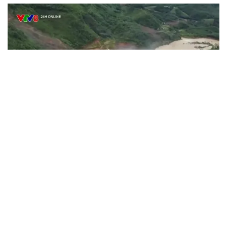
VTV.vn - Để giảm ngập lụt cho hạ du và an toàn công trình
trong tình huống mưa, lũ kéo dài góp phần giảm thiểu thiệt
hại về người và tài sản, Ban Chỉ đạo Phòng thủ dân sự
quốc gia đề nghị các Bộ và Ủy ban nhân dân các tỉnh,
thành phố từ Nghệ An đến Quảng Ngãi theo nhiệm vụ
được giao, tập trung chỉ đạo...