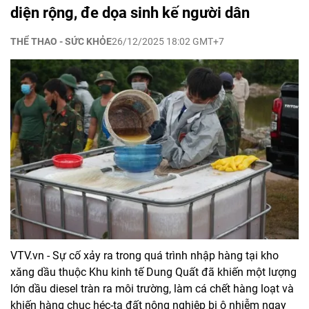
diện rộng, đe dọa sinh kế người dân
THỂ THAO - SỨC KHỎE
26/12/2025 18:02 GMT+7
VTV.vn - Sự cố xảy ra trong quá trình nhập hàng tại kho
xăng dầu thuộc Khu kinh tế Dung Quất đã khiến một lượng
lớn dầu diesel tràn ra môi trường, làm cá chết hàng loạt và
khiến hàng chục héc-ta đất nông nghiệp bị ô nhiễm ngay