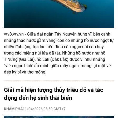
vtv8.vtv.vn - Giữa đại ngàn Tây Nguyên hùng vĩ, bên cạnh
những thác nước gầm vang, còn có những hồ nước ngọt tự
nhiên tĩnh lặng tọa lạc trên đỉnh các ngọn núi cao hay
trong các miệng núi lửa đã tắt. Những hồ nước như hồ
T’Nưng (Gia Lai), hồ Lak (Đắk Lắk) được ví như những
"viên ngọc bích" ẩn mình giữa mây ngàn, mang lại một vẻ
đẹp kỳ bí và thơ mộng.
Giải mã hiện tượng thủy triều đỏ và tác
động đến hệ sinh thái biển
KHÁM PHÁ
11/04/2026 08:59 GMT+7