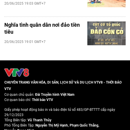
20/06/2025 19:03 GMT+7
Nghĩa tình quân dân nơi đảo tiền
tiêu
20/06/2025 19:01 GMT+7
CHUYÊN TRANG VĂN HÓA, DI SẢN, LỊCH SỬ VÀ DU LỊCH VTV8 - THỜI BÁO
VTV
Cơ quan chủ quản:
Đài Truyền hình Việt Nam
Cơ quan báo chí:
Thời báo VTV
Giấy phép hoạt động báo in và báo điện tử số 483/GP-BTTTT cấp ngày
29/12/2023
Tổng Biên tập:
Vũ Thanh Thủy
Phó Tổng Biên Tập:
Nguyễn Thị Mỹ Hạnh
,
Phạm Quốc Thắng
,