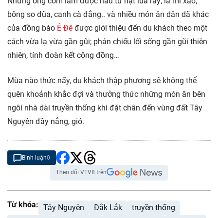
Những ống cơm lam được nấu từ hạt lúa rẫy; lá mì xào,
bông so đũa, canh cà đắng.. và nhiều món ăn dân dã khác
của đồng bào
Ê Đê
được giới thiệu đến du khách theo một
cách vừa lạ vừa gần gũi; phản chiếu lối sống gần gũi thiên
nhiên, tính đoàn kết cộng đồng…
Mùa nào thức nấy, du khách thập phương sẽ không thể
quên khoảnh khắc đợi và thưởng thức những món ăn bên
ngôi nhà dài truyền thống khi đặt chân đến vùng đất Tây
Nguyên đầy nắng, gió.
Bình luận
0
Theo dõi VTV8 trên
Từ khóa:
Tây Nguyên
Đắk Lắk
truyền thống