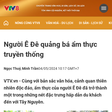
CHUYÊN TRANG VĂN HOÁ, DI SẢN, LỊCH SỬ, DU LỊCH
TÔN VINH CỘI NGUỒN, KẾT NỐI THỜI ĐẠI
NÓNG CÙNG VTV8
VĂN HOÁ - DU LỊCH
DI SẢN - LỊCH SỬ
KI
Người Ê Đê quảng bá ẩm thực
truyền thống
Ngọc Thuý, Minh Trần
04/05/2024 10:17 GMT+7
VTV.vn - Cùng với bản sắc văn hóa, cảnh quan thiên
nhiên độc đáo, ẩm thực của người Ê Đê đã trở thành
một trong những nét đặc trưng hấp dẫn du khách
đến với Tây Nguyên.