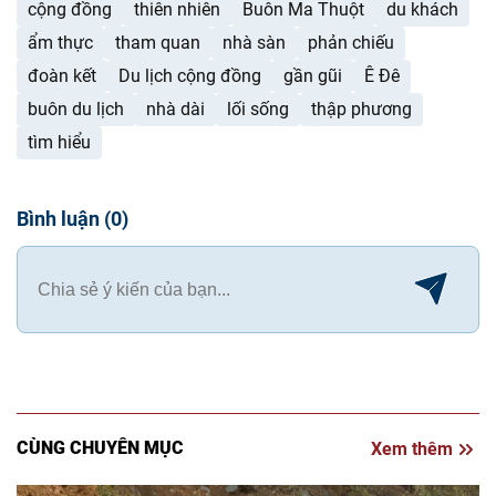
cộng đồng
thiên nhiên
Buôn Ma Thuột
du khách
ẩm thực
tham quan
nhà sàn
phản chiếu
đoàn kết
Du lịch cộng đồng
gần gũi
Ê Đê
buôn du lịch
nhà dài
lối sống
thập phương
tìm hiểu
Bình luận
(
0
)
CÙNG CHUYÊN MỤC
Xem thêm