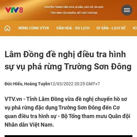
CHUYÊN TRANG VĂN HOÁ, DI SẢN, LỊCH SỬ, DU LỊCH
TÔN VINH CỘI NGUỒN, KẾT NỐI THỜI ĐẠI
NÓNG CÙNG VTV8
VĂN HOÁ - DU LỊCH
DI SẢN - LỊCH SỬ
KI
Lâm Đồng đề nghị điều tra hình
sự vụ phá rừng Trường Sơn Đông
Đức Hiếu, Hoàng Tuyền
12/03/2022 20:25 GMT+7
VTV.vn - Tỉnh Lâm Đồng vừa đề nghị chuyển hồ sơ
vụ phá rừng đặc dụng Trường Sơn Đông đến Cơ
quan điều tra hình sự - Bộ Tổng tham mưu Quân đội
Nhân dân Việt Nam.