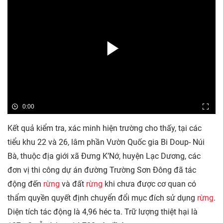
0:00
Kết quả kiểm tra, xác minh hiện trường cho thấy, tại các
tiểu khu 22 và 26, lâm phần Vườn Quốc gia Bi Doup- Núi
Bà, thuộc địa giới xã Đưng K’Nớ, huyện Lạc Dương, các
đơn vị thi công dự án đường Trường Sơn Đông đã tác
động đến
rừng
và đất
rừng
khi chưa được cơ quan có
thẩm quyền quyết định chuyển đổi mục đích sử dụng
rừng
.
Diện tích tác động là 4,96 héc ta. Trữ lượng thiệt hại là