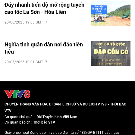
Đẩy nhanh tiến độ mở rộng tuyến
cao tốc La Sơn - Hòa Liên
20/06/2025 19:03 GMT+7
Nghĩa tình quân dân nơi đảo tiền
tiêu
20/06/2025 19:01 GMT+7
CHUYÊN TRANG VĂN HÓA, DI SẢN, LỊCH SỬ VÀ DU LỊCH VTV8 - THỜI BÁO
VTV
Cơ quan chủ quản:
Đài Truyền hình Việt Nam
Cơ quan báo chí:
Thời báo VTV
Giấy phép hoạt động báo in và báo điện tử số 483/GP-BTTTT cấp ngày