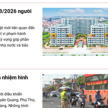
/3/2026 người
uật mới liên quan đến
ật vi phạm hành
 kỳ vọng góp phần
 nhà nước và bảo
h nhiệm hình
ời điều khiển
uyên Quang, Phú Thọ,
oàng. Những hình