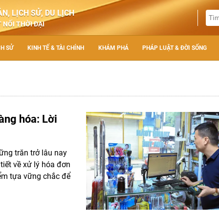
N, LỊCH SỬ, DU LỊCH
 NỐI THỜI ĐẠI
CH SỬ
KINH TẾ & TÀI CHÍNH
KHÁM PHÁ
PHÁP LUẬT & ĐỜI SỐNG
hàng hóa: Lời
ững trăn trở lâu nay
tiết về xử lý hóa đơn
điểm tựa vững chắc để