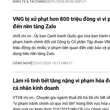
KINH TẾ & TÀI CHÍNH
28/01/2026 09:46 GMT+7
VNG bị xử phạt hơn 800 triệu đồng vì vi
đến nền tảng Zalo
vtv8.vtv.vn - Ủy ban Cạnh tranh Quốc gia vừa ban hành 
phạm hành chính đối với Công ty Cổ phần Tập đoàn VNG
triệu đồng do nhiều vi phạm liên quan đến việc bảo vệ q
dùng trên nền tảng Zalo.
CÔNG NGHỆ
23/01/2026 18:13 GMT+7
Làm rõ tình tiết tăng nặng vi phạm hóa đ
cá nhân kinh doanh
VTV8.vtv.vn - Chuyên gia ngành thuế đã trả lời chi tiết về
“vi phạm hành chính có quy mô lớn” trong lĩnh vực hóa 
định mới tại Nghị định 310/2025/NĐ-CP của Chính phủ.