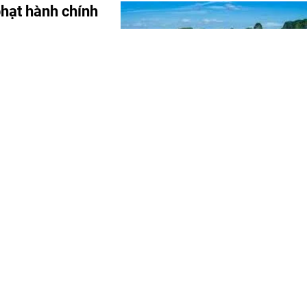
phạt hành chính
n hành Nghị định số
a Nghị định số
h vực du lịch.
t nguội) đang ngày
 đặc. Để tự bảo vệ
i xe "sạch", mỗi
ức và nắm vững các