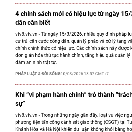
4 chính sách mới có hiệu lực từ ngày 15
dân cần biết
vtv8.vtv.vn - Từ ngày 15/3/2026, nhiều quy định pháp l
cư trú, căn cước công dân, quản lý pháo và xử lý tang v
chính chính thức có hiệu lực. Các chính sách này được
đơn giản hóa thủ tục hành chính, tăng hiệu quả quản lý
đảm an ninh trật tự.
PHÁP LUẬT & ĐỜI SỐNG
10/03/2026 13:57 GMT+7
Khi “vi phạm hành chính” trở thành “trác
sự”
vtv8.vtv.vn - Trong những ngày gần đây, loạt vụ việc ngư
phương tiện tấn công cảnh sát giao thông (CSGT) tại T
Khánh Hòa và Hà Nội khiến dư luận không khỏi bàng h