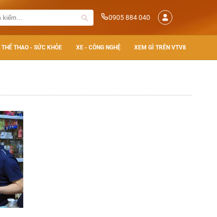
0905 884 040
THỂ THAO - SỨC KHỎE
XE - CÔNG NGHỆ
XEM GÌ TRÊN VTV8