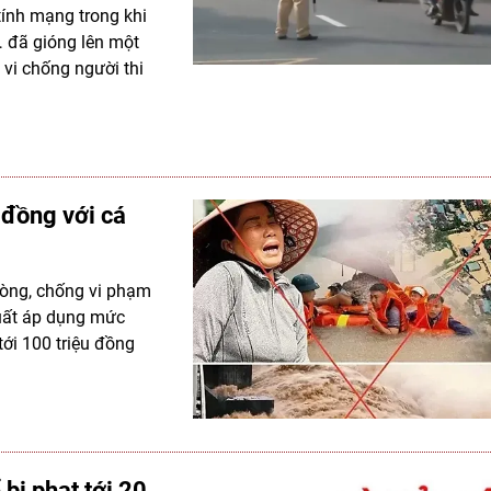
tính mạng trong khi
… đã gióng lên một
vi chống người thi
 đồng với cá
hòng, chống vi phạm
 xuất áp dụng mức
tới 100 triệu đồng
bị phạt tới 20