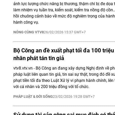
ảnh lực lượng chức năng bị thương, thậm chí bị đe dọa 
làm nhiệm vụ tuần tra, kiểm soát, kiểm tra nồng độ cồn
hồi chuông cảnh báo về mức độ nghiêm trọng của hành 
hành công vụ.
NÓNG CÙNG VTV8
26/02/2026 15:37 GMT+7
Bộ Công an đề xuất phạt tối đa 100 triệu
nhân phát tán tin giả
vtv8.vtv.vn - Bộ Công an đang xây dựng Nghị định về p
pháp luật liên quan tin giả, tin sai sự thật, trong đó đề
phạt tiền tối đa theo Luật Xử lý vi phạm hành chính, lên 
với cá nhân và 200 triệu đồng với tổ chức.
PHÁP LUẬT & ĐỜI SỐNG
23/02/2026 19:28 GMT+7
Sử dụng tài sản công sai mục đích có thể 