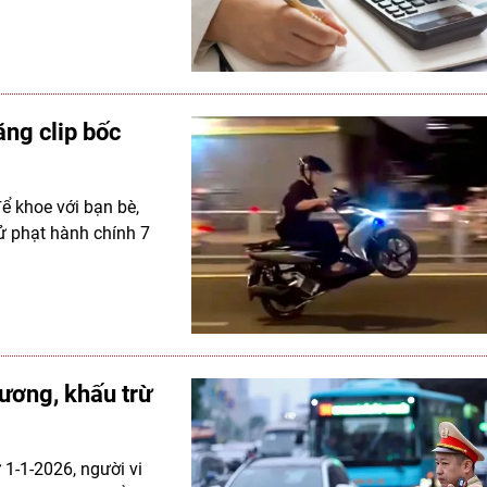
ăng clip bốc
ể khoe với bạn bè,
ử phạt hành chính 7
lương, khấu trừ
 1-1-2026, người vi