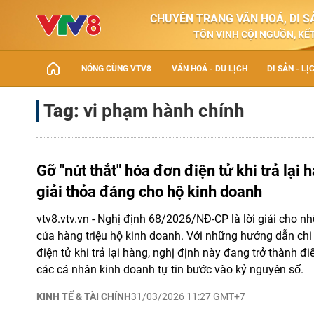
CHUYÊN TRANG VĂN HOÁ, DI SẢ
TÔN VINH CỘI NGUỒN, KẾT
NÓNG CÙNG VTV8
VĂN HOÁ - DU LỊCH
DI SẢN - LỊ
Tag:
vi phạm hành chính
Gỡ "nút thắt" hóa đơn điện tử khi trả lại 
giải thỏa đáng cho hộ kinh doanh
vtv8.vtv.vn - Nghị định 68/2026/NĐ-CP là lời giải cho nh
của hàng triệu hộ kinh doanh. Với những hướng dẫn chi 
điện tử khi trả lại hàng, nghị định này đang trở thành 
các cá nhân kinh doanh tự tin bước vào kỷ nguyên số.
KINH TẾ & TÀI CHÍNH
31/03/2026 11:27 GMT+7