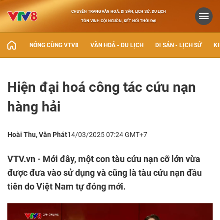
CHUYÊN TRANG VĂN HOÁ, DI SẢN, LỊCH SỬ, DU LỊCH
TÔN VINH CỘI NGUỒN, KẾT NỐI THỜI ĐẠI
NÓNG CÙNG VTV8
VĂN HOÁ - DU LỊCH
DI SẢN - LỊCH SỬ
KI
Hiện đại hoá công tác cứu nạn
hàng hải
Hoài Thu, Văn Phát
14/03/2025 07:24 GMT+7
VTV.vn - Mới đây, một con tàu cứu nạn cỡ lớn vừa
được đưa vào sử dụng và cũng là tàu cứu nạn đầu
tiên do Việt Nam tự đóng mới.