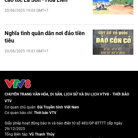
20/06/2025 19:03 GMT+7
Nghĩa tình quân dân nơi đảo tiền
tiêu
20/06/2025 19:01 GMT+7
CHUYÊN TRANG VĂN HÓA, DI SẢN, LỊCH SỬ VÀ DU LỊCH VTV8 - THỜI BÁO
VTV
Cơ quan chủ quản:
Đài Truyền hình Việt Nam
Cơ quan báo chí:
Thời báo VTV
Giấy phép hoạt động báo in và báo điện tử số 483/GP-BTTTT cấp ngày
29/12/2023
Tổng Biên tập:
Vũ Thanh Thủy