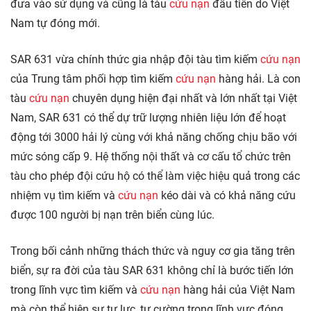
đưa vào sử dụng và cũng là tàu
cứu nạn
đầu tiên do Việt
Nam tự đóng mới.
SAR 631 vừa chính thức gia nhập đội tàu tìm kiếm
cứu nạn
của Trung tâm phối hợp tìm kiếm
cứu nạn
hàng hải. Là con
tàu
cứu nạn
chuyên dụng hiện đại nhất và lớn nhất tại Việt
Nam, SAR 631 có thể dự trữ lượng nhiên liệu lớn để hoạt
động tới 3000 hải lý cùng với khả năng chống chịu bão với
mức sóng cấp 9. Hệ thống nội thất và cơ cấu tổ chức trên
tàu cho phép đội cứu hộ có thể làm việc hiệu quả trong các
nhiệm vụ tìm kiếm và
cứu nạn
kéo dài và có khả năng cứu
được 100 người bị nạn trên biển cùng lúc.
Trong bối cảnh những thách thức và nguy cơ gia tăng trên
biển, sự ra đời của tàu SAR 631 không chỉ là bước tiến lớn
trong lĩnh vực tìm kiếm và
cứu nạn
hàng hải của Việt Nam
mà còn thể hiện sự tự lực, tự cường trong lĩnh vực đóng