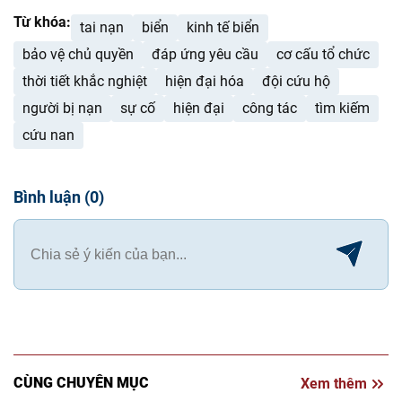
Từ khóa:
tai nạn
biển
kinh tế biển
bảo vệ chủ quyền
đáp ứng yêu cầu
cơ cấu tổ chức
thời tiết khắc nghiệt
hiện đại hóa
đội cứu hộ
người bị nạn
sự cố
hiện đại
công tác
tìm kiếm
cứu nan
Bình luận
(
0
)
CÙNG CHUYÊN MỤC
Xem thêm