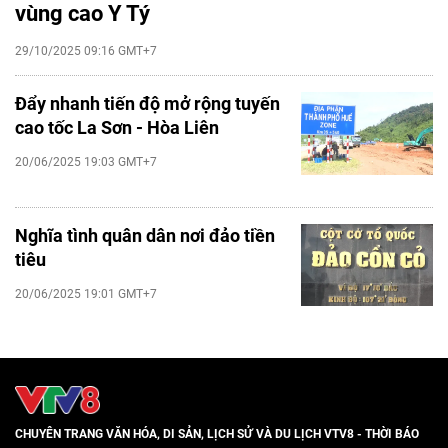
vùng cao Y Tý
29/10/2025 09:16 GMT+7
Đẩy nhanh tiến độ mở rộng tuyến
cao tốc La Sơn - Hòa Liên
20/06/2025 19:03 GMT+7
Nghĩa tình quân dân nơi đảo tiền
tiêu
20/06/2025 19:01 GMT+7
CHUYÊN TRANG VĂN HÓA, DI SẢN, LỊCH SỬ VÀ DU LỊCH VTV8 - THỜI BÁO