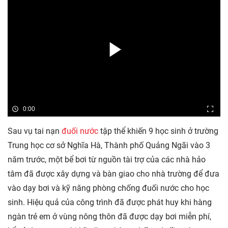
0:00
Sau vụ tai nạn
đuối nước
tập thể khiến 9 học sinh ở trường
Trung học cơ sở Nghĩa Hà, Thành phố Quảng Ngãi vào 3
năm trước, một bể bơi từ nguồn tài trợ của các nhà hảo
tâm đã được xây dựng và bàn giao cho nhà trường để đưa
vào dạy bơi và kỹ năng phòng chống đuối nước cho học
sinh. Hiệu quả của công trình đã được phát huy khi hàng
ngàn trẻ em ở vùng nông thôn đã được dạy bơi miễn phí,