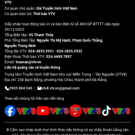
VTV
Cơ quan chủ quản:
Đài Truyền hình Việt Nam
Cơ quan báo chí:
Thời báo VTV
Giấy phép hoạt động báo in và báo điện tử số 483/GP-BTTTT cấp ngày
29/12/2023
Tổng Biên tập:
Vũ Thanh Thủy
Phó Tổng Biên Tập:
Nguyễn Thị Mỹ Hạnh
,
Phạm Quốc Thắng
,
Nguyễn Trọng Ninh
Tổng đài VTV:
024-3835.5931
-
024-3835.5932
Ðiện thoại Thời báo VTV:
024-6689.7897
Email:
toasoan@vtv.vn
Liên hệ quảng cáo và truyền thông
Trung tâm Truyền hình Việt Nam khu vực Miền Trung – Tây Nguyên (VTV8)
Địa chỉ: 258 Bạch Đằng, phường Hải Châu, thành phố Đà Nẵng
0905 884 040
vtv8.vtv.vn@gmail.com
Theo dõi chúng tôi trên các nền tảng
® Cấm sao chép dưới mọi hình thức nếu không có sự chấp thuận bằng văn