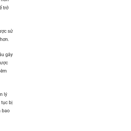
 trở
ợc sử
 hơn.
đầu gây
được
hiêm
n lý
 tục bị
n bao