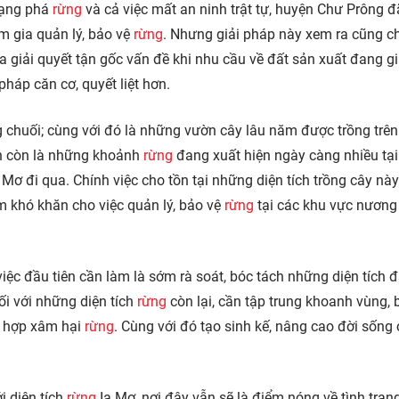
trạng phá
rừng
và cả việc mất an ninh trật tự, huyện Chư Prông đ
m gia quản lý, bảo vệ
rừng
. Nhưng giải pháp này xem ra cũng c
a giải quyết tận gốc vấn đề khi nhu cầu về đất sản xuất đang gi
pháp căn cơ, quyết liệt hơn.
chuối; cùng với đó là những vườn cây lâu năm được trồng trên
ẫn còn là những khoảnh
rừng
đang xuất hiện ngày càng nhiều tại
 Mơ đi qua. Chính việc cho tồn tại những diện tích trồng cây nà
m khó khăn cho việc quản lý, bảo vệ
rừng
tại các khu vực nương
việc đầu tiên cần làm là sớm rà soát, bóc tách những diện tích đ
ối với những diện tích
rừng
còn lại, cần tập trung khoanh vùng, 
g hợp xâm hại
rừng
. Cùng với đó tạo sinh kế, nâng cao đời sống
i diện tích
rừng
Ia Mơ, nơi đây vẫn sẽ là điểm nóng về tình trạn