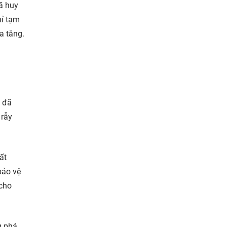
ã huy
hỉ tạm
a tăng.
y đã
 rẫy
ất
bảo vệ
 cho
g phá