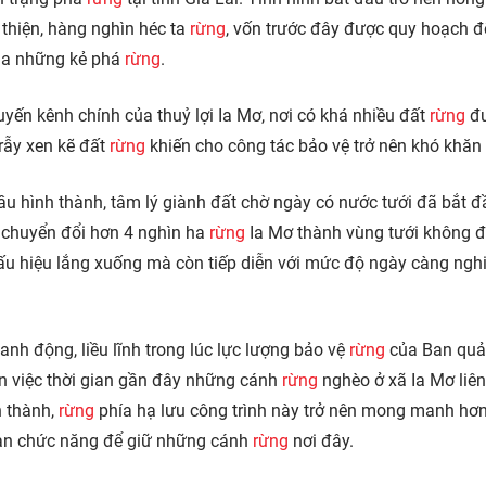
n thiện, hàng nghìn héc ta
rừng
, vốn trước đây được quy hoạch để
của những kẻ phá
rừng
.
yến kênh chính của thuỷ lợi Ia Mơ, nơi có khá nhiều đất
rừng
đư
rẫy xen kẽ đất
rừng
khiến cho công tác bảo vệ trở nên khó khăn
đầu hình thành, tâm lý giành đất chờ ngày có nước tưới đã bắt 
 chuyển đổi hơn 4 nghìn ha
rừng
Ia Mơ thành vùng tưới không 
u hiệu lắng xuống mà còn tiếp diễn với mức độ ngày càng ng
nh động, liều lĩnh trong lúc lực lượng bảo vệ
rừng
của Ban quả
ến việc thời gian gần đây những cánh
rừng
nghèo ở xã Ia Mơ liên
n thành,
rừng
phía hạ lưu công trình này trở nên mong manh hơ
quan chức năng để giữ những cánh
rừng
nơi đây.