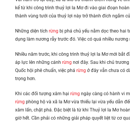
kể từ khi công trình thuỷ lợi Ia Mơ đi vào giai đoạn hoà
thành vùng tưới của thuỷ lợi này trở thành đích ngắm 
Những diện tích
rừng
bị phá chủ yếu nằm dọc theo hai tu
dụng làm nương rẫy trước đó. Việc có quá nhiều nương 
Nhiều năm trước, khi công trình thuỷ lợi Ia Mơ mới bắt 
áp lực lên những cánh
rừng
nơi đây. Sau khi chủ trương
Quốc hội phê chuẩn, việc phá
rừng
ở đây vẫn chưa có dấ
trọng hơn.
Khi các đối tượng xâm hại
rừng
ngày càng có hành vi ma
rừng
phòng hộ và xã Ia Mơ vừa thiếu lại vừa yếu dẫn đ
xâm lấn, chặt phá. Đặc biệt là từ khi Thuỷ lợi Ia Mơ hoà
giờ hết. Cần phải có những giải pháp quyết liệt từ cơ 