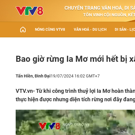
CHUYÊN TRANG VĂN HOÁ, DI SẢ
TÔN VINH CỘI NGUỒN, KẾT
NÓNG CÙNG VTV8
VĂN HOÁ - DU LỊCH
DI SẢN - LỊ
Bao giờ rừng Ia Mơ mới hết bị 
Tấn Hiền, Đình Đại
19/07/2024 16:02 GMT+7
VTV.vn- Từ khi công trình thuỷ lợi Ia Mơ hoàn thà
thực hiện được nhưng diện tích rừng nơi đây đang