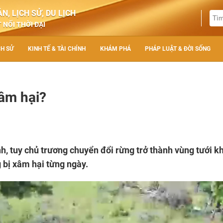
N, LỊCH SỬ, DU LỊCH
 NỐI THỜI ĐẠI
CH SỬ
KINH TẾ & TÀI CHÍNH
KHÁM PHÁ
PHÁP LUẬT & ĐỜI SỐNG
xâm hại?
nh, tuy chủ trương chuyển đổi rừng trở thành vùng tưới k
 bị xâm hại từng ngày.