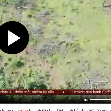
nh trạng phá
rừng
tại tỉnh Gia Lai. Tình hình bắt đầu trở nên nón