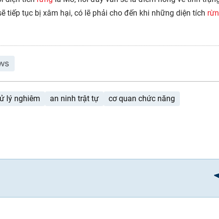
ẽ tiếp tục bị xâm hại, có lẽ phải cho đến khi những diện tích
rừ
ử lý nghiêm
an ninh trật tự
cơ quan chức năng