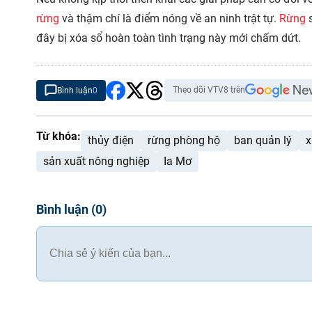
rừng
và thậm chí là điểm nóng về an ninh trật tự.
Rừng
s
đây bị xóa sổ hoàn toàn tình trạng này mới chấm dứt.
Theo dõi VTV8 trên
Bình luận
0
Từ khóa:
thủy điện
rừng phòng hộ
ban quản lý
x
sản xuất nông nghiệp
Ia Mơ
Bình luận
(
0
)