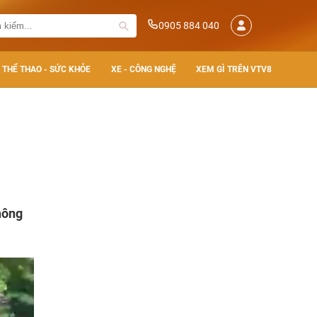
0905 884 040
THỂ THAO - SỨC KHỎE
XE - CÔNG NGHỆ
XEM GÌ TRÊN VTV8
hông