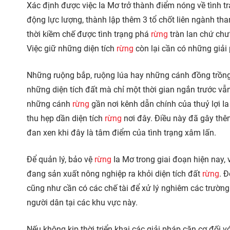
Xác định được việc Ia Mơ trở thành điểm nóng về tình 
động lực lượng, thành lập thêm 3 tổ chốt liên ngành tha
thời kiềm chế được tình trạng phá
rừng
tràn lan chứ chư
Việc giữ những diện tích
rừng
còn lại cần có những giải 
Những ruộng bắp, ruộng lúa hay những cánh đồng trồng 
những diện tích đất mà chỉ một thời gian ngắn trước v
những cánh
rừng
gần nơi kênh dẫn chính của thuỷ lợi Ia
thu hẹp dần diện tích
rừng
nơi đây. Điều này đã gây thê
đan xen khi đây là tâm điểm của tình trạng xâm lấn.
Để quản lý, bảo vệ
rừng
Ia Mơ trong giai đoạn hiện nay, 
đang sản xuất nông nghiệp ra khỏi diện tích đất
rừng
. Đ
cũng như cần có các chế tài để xử lý nghiêm các trườn
người dân tại các khu vực này.
Nếu không kịp thời triển khai các giải pháp căn cơ đối vớ