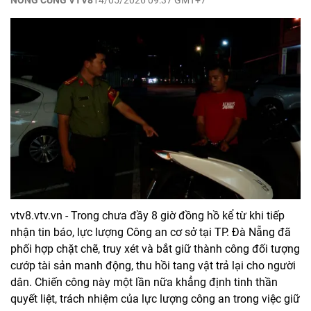
NÓNG CÙNG VTV8
14/05/2026 09:37 GMT+7
vtv8.vtv.vn - Trong chưa đầy 8 giờ đồng hồ kể từ khi tiếp
nhận tin báo, lực lượng Công an cơ sở tại TP. Đà Nẵng đã
phối hợp chặt chẽ, truy xét và bắt giữ thành công đối tượng
cướp tài sản manh động, thu hồi tang vật trả lại cho người
dân. Chiến công này một lần nữa khẳng định tinh thần
quyết liệt, trách nhiệm của lực lượng công an trong việc giữ