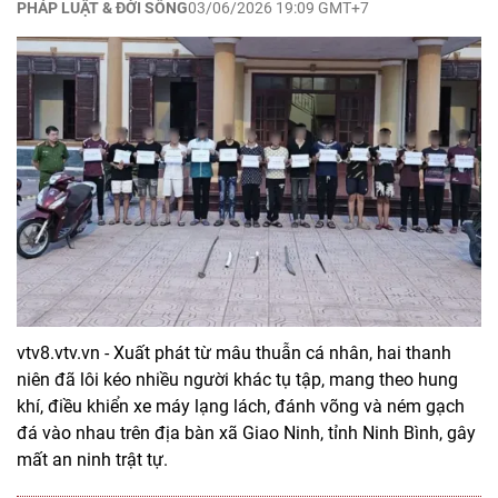
PHÁP LUẬT & ĐỜI SỐNG
03/06/2026 19:09 GMT+7
vtv8.vtv.vn - Xuất phát từ mâu thuẫn cá nhân, hai thanh
niên đã lôi kéo nhiều người khác tụ tập, mang theo hung
khí, điều khiển xe máy lạng lách, đánh võng và ném gạch
đá vào nhau trên địa bàn xã Giao Ninh, tỉnh Ninh Bình, gây
mất an ninh trật tự.