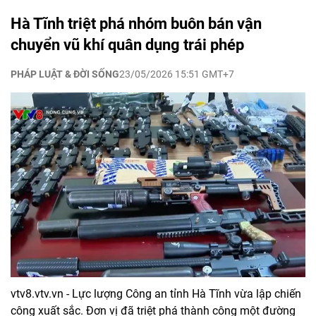
Hà Tĩnh triệt phá nhóm buôn bán vận
chuyển vũ khí quân dụng trái phép
PHÁP LUẬT & ĐỜI SỐNG
23/05/2026 15:51 GMT+7
vtv8.vtv.vn - Lực lượng Công an tỉnh Hà Tĩnh vừa lập chiến
công xuất sắc. Đơn vị đã triệt phá thành công một đường