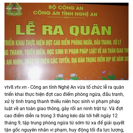
vtv8.vtv.vn - Công an tỉnh Nghệ An vừa tổ chức lễ ra quân
triển khai thực hiện đợt cao điểm phòng ngừa, đấu tranh,
xử lý tình trạng thanh thiếu niên học sinh vi phạm pháp
luật về an toàn giao thông, gây rối an ninh trật tự. Và đợt
cao điểm diễn ra trong 3 tháng kéo dài tới hết ngày 12
tháng 9, tập trung phòng ngừa từ sớm từ xa để giải quyết
tận gốc nguyên nhân vi phạm, huy động tối đa lực lượng,