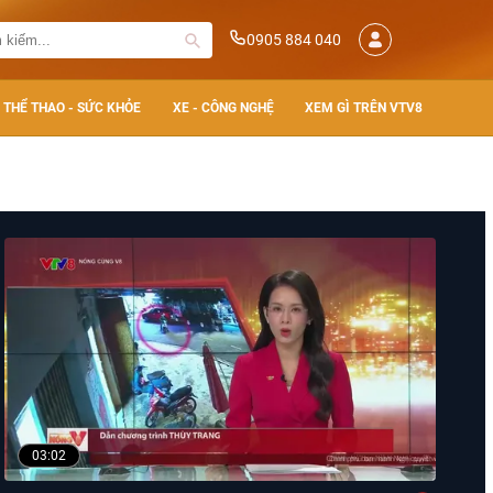
0905 884 040
THỂ THAO - SỨC KHỎE
XE - CÔNG NGHỆ
XEM GÌ TRÊN VTV8
03:02