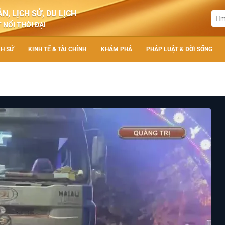
N, LỊCH SỬ, DU LỊCH
 NỐI THỜI ĐẠI
CH SỬ
KINH TẾ & TÀI CHÍNH
KHÁM PHÁ
PHÁP LUẬT & ĐỜI SỐNG