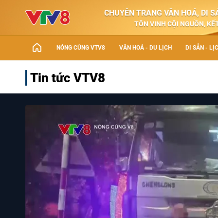
CHUYÊN TRANG VĂN HOÁ, DI SẢ
TÔN VINH CỘI NGUỒN, KẾT
NÓNG CÙNG VTV8
VĂN HOÁ - DU LỊCH
DI SẢN - LỊ
Tin tức VTV8