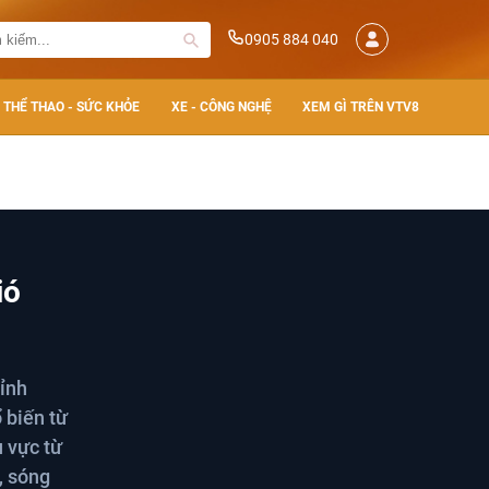
0905 884 040
THỂ THAO - SỨC KHỎE
XE - CÔNG NGHỆ
XEM GÌ TRÊN VTV8
ió
tỉnh
 biến từ
 vực từ
, sóng