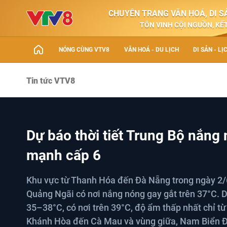
CHUYÊN TRANG VĂN HOÁ, DI SẢ
TÔN VINH CỘI NGUỒN, KẾT
NÓNG CÙNG VTV8
VĂN HOÁ - DU LỊCH
DI SẢN - LỊ
Tin tức VTV8
Dự báo thời tiết Trung Bộ nắng
mạnh cấp 6
Khu vực từ Thanh Hóa đến Đà Nẵng trong ngày 2/6 
Quảng Ngãi có nơi nắng nóng gay gắt trên 37°C. D
35–38°C, có nơi trên 39°C, độ ẩm thấp nhất chỉ t
Khánh Hòa đến Cà Mau và vùng giữa, Nam Biển Đô