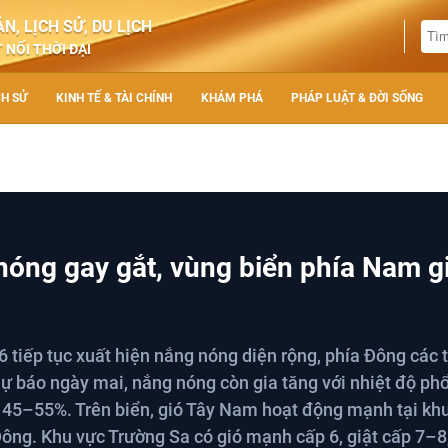
N, LỊCH SỬ, DU LỊCH
 NỐI THỜI ĐẠI
CH SỬ
KINH TẾ & TÀI CHÍNH
KHÁM PHÁ
PHÁP LUẬT & ĐỜI SỐNG
 nóng gay gắt, vùng biển phía Nam g
tiếp tục xuất hiện nắng nóng diện rộng, phía Đông các 
ự báo ngày mai, nắng nóng còn gia tăng với nhiệt độ phổ
ừ 45–55%. Trên biển, gió Tây Nam hoạt động mạnh tại khu
ng. Khu vực Trường Sa có gió mạnh cấp 6, giật cấp 7–8