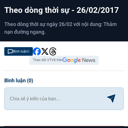
C
0:00
/
D
0:00
Theo dòng thời sự - 26/02/2017
u
u
r
r
Theo dòng thời sự ngày 26/02 với nội dung: Thảm
r
a
nạn đường ngang.
e
t
n
i
t
Bình luận
o
0
T
n
Theo dõi VTV8 trên
i
m
Bình luận
(
0
)
e