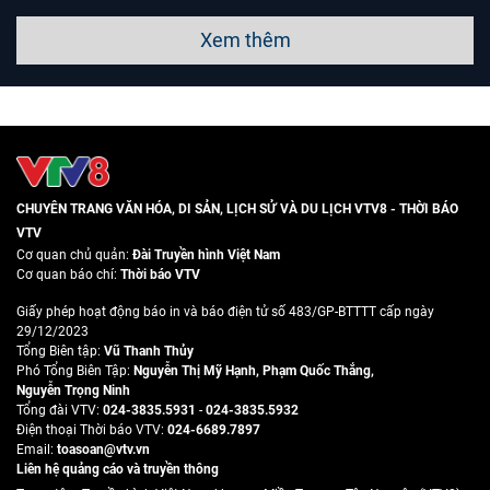
Xem thêm
CHUYÊN TRANG VĂN HÓA, DI SẢN, LỊCH SỬ VÀ DU LỊCH VTV8 - THỜI BÁO
VTV
Cơ quan chủ quản:
Đài Truyền hình Việt Nam
Cơ quan báo chí:
Thời báo VTV
Giấy phép hoạt động báo in và báo điện tử số 483/GP-BTTTT cấp ngày
29/12/2023
Tổng Biên tập:
Vũ Thanh Thủy
Phó Tổng Biên Tập:
Nguyễn Thị Mỹ Hạnh
,
Phạm Quốc Thắng
,
Nguyễn Trọng Ninh
Tổng đài VTV:
024-3835.5931
-
024-3835.5932
Ðiện thoại Thời báo VTV:
024-6689.7897
Email:
toasoan@vtv.vn
Liên hệ quảng cáo và truyền thông