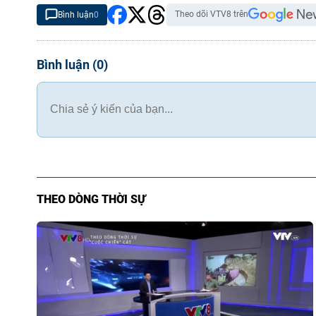
Theo dõi VTV8 trên
Bình luận
0
Bình luận
(
0
)
THEO DÒNG THỜI SỰ