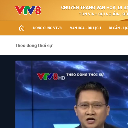
CHUYÊN TRANG VĂN HOÁ, DI SẢ
TÔN VINH CỘI NGUỒN, KẾT
NÓNG CÙNG VTV8
VĂN HOÁ - DU LỊCH
DI SẢN - LỊ
Theo dòng thời sự