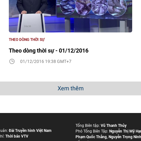
THEO DÒNG THỜI SỰ
Theo dòng thời sự - 01/12/2016
01/12/2016 19:38 GMT+7
Xem thêm
Tổng Biên tập:
Vũ Thanh Thủy
quản:
Đài Truyền hình Việt Nam
Phó Tổng Biên Tập:
Nguyễn Thị Mỹ Hạ
hí:
Thời báo VTV
Phạm Quốc Thắng
,
Nguyễn Trọng Nin