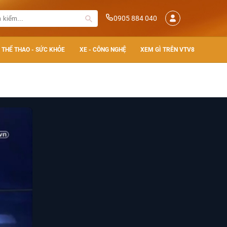
0905 884 040
THỂ THAO - SỨC KHỎE
XE - CÔNG NGHỆ
XEM GÌ TRÊN VTV8