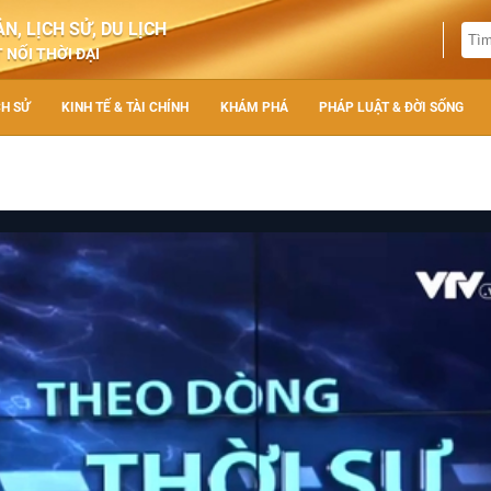
N, LỊCH SỬ, DU LỊCH
 NỐI THỜI ĐẠI
CH SỬ
KINH TẾ & TÀI CHÍNH
KHÁM PHÁ
PHÁP LUẬT & ĐỜI SỐNG