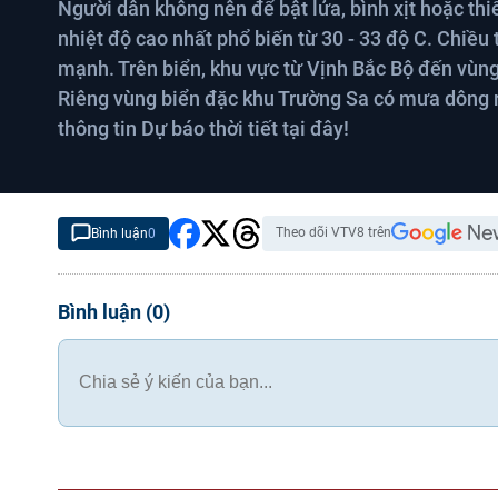
Người dân không nên để bật lửa, bình xịt hoặc thiế
nhiệt độ cao nhất phổ biến từ 30 - 33 độ C. Chiều 
mạnh. Trên biển, khu vực từ Vịnh Bắc Bộ đến vùng
Riêng vùng biển đặc khu Trường Sa có mưa dông rả
thông tin Dự báo thời tiết tại đây!
Theo dõi VTV8 trên
Bình luận
0
Bình luận
(
0
)