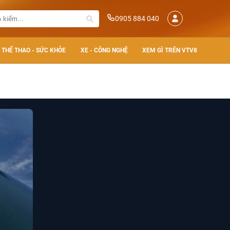
0905 884 040
THỂ THAO - SỨC KHỎE
XE - CÔNG NGHỆ
XEM GÌ TRÊN VTV8