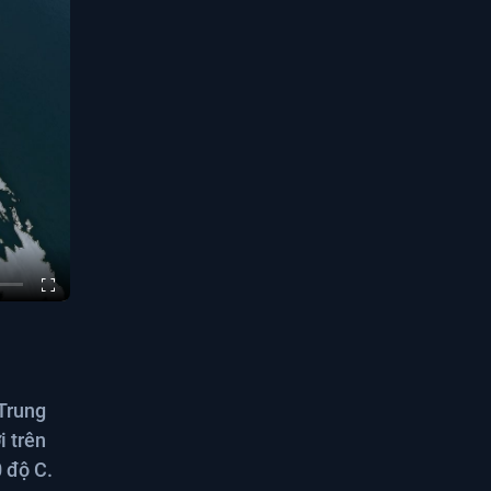
 Trung
i trên
 độ C.