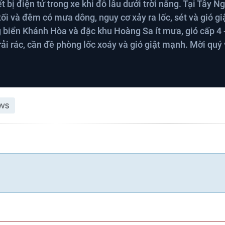
t bị điện tử trong xe khi đỗ lâu dưới trời nắng. Tại Tây N
tối và đêm có mưa dông, nguy cơ xảy ra lốc, sét và gió gi
 biển Khánh Hòa và đặc khu Hoàng Sa ít mưa, gió cấp 4 -
i rác, cần đề phòng lốc xoáy và gió giật mạnh. Mời quý