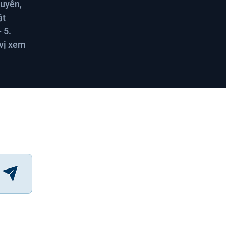
guyên,
ật
 5.
 vị xem