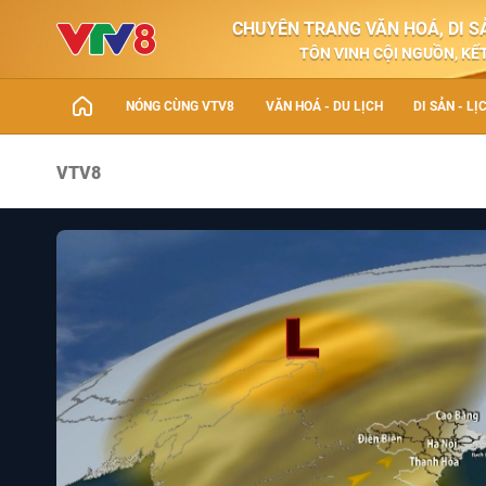
CHUYÊN TRANG VĂN HOÁ, DI SẢ
TÔN VINH CỘI NGUỒN, KẾT
NÓNG CÙNG VTV8
VĂN HOÁ - DU LỊCH
DI SẢN - LỊ
VTV8