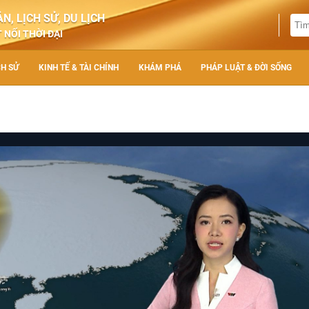
N, LỊCH SỬ, DU LỊCH
 NỐI THỜI ĐẠI
CH SỬ
KINH TẾ & TÀI CHÍNH
KHÁM PHÁ
PHÁP LUẬT & ĐỜI SỐNG