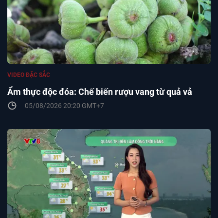
VIDEO ĐẶC SẮC
Ẩm thực độc đóa: Chế biến rượu vang từ quả vả
05/08/2026 20:20 GMT+7