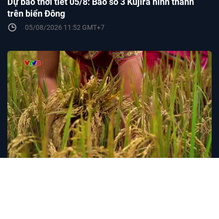
Dự báo thời tiết 05/8: Bão số 3 Kujira hình thành
trên biển Đông
05/08/2026 11:52 GMT+7
VIDEO ĐẶC SẮC
Từ những miền quê: Mùa cơm mới trên buôn làng
Đắk Mốt