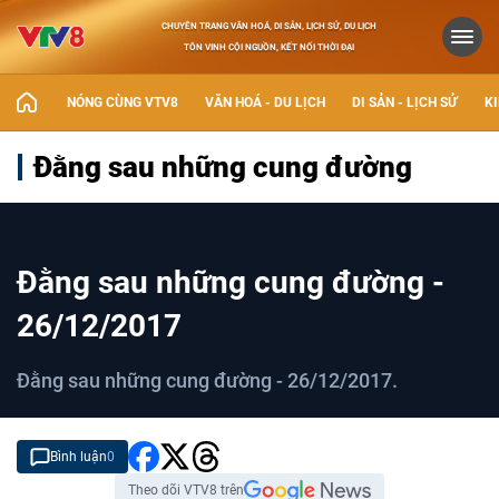
CHUYÊN TRANG VĂN HOÁ, DI SẢN, LỊCH SỬ, DU LỊCH
TÔN VINH CỘI NGUỒN, KẾT NỐI THỜI ĐẠI
NÓNG CÙNG VTV8
VĂN HOÁ - DU LỊCH
DI SẢN - LỊCH SỬ
KI
Đằng sau những cung đường
Đằng sau những cung đường -
26/12/2017
Đằng sau những cung đường - 26/12/2017.
Bình luận
0
Theo dõi VTV8 trên