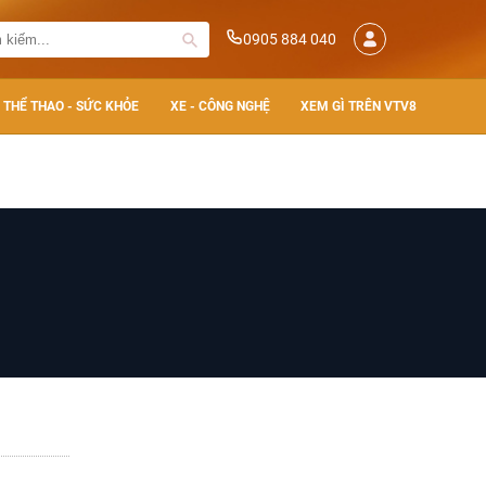
0905 884 040
THỂ THAO - SỨC KHỎE
XE - CÔNG NGHỆ
XEM GÌ TRÊN VTV8