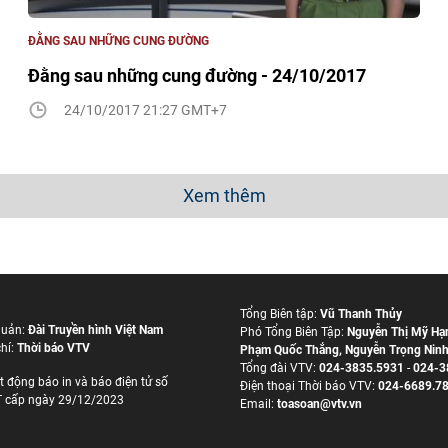
ĐẰNG SAU NHỮNG CUNG ĐƯỜNG
Đằng sau những cung đường - 24/10/2017
24/10/2017 21:27 GMT+7
Xem thêm
Tổng Biên tập:
Vũ Thanh Thủy
quản:
Đài Truyền hình Việt Nam
Phó Tổng Biên Tập:
Nguyễn Thị Mỹ Hạ
hí:
Thời báo VTV
Phạm Quốc Thắng
,
Nguyễn Trọng Nin
Tổng đài VTV:
024-3835.5931
-
024-3
t động báo in và báo điện tử số
Ðiện thoại Thời báo VTV:
024-6689.7
 cấp ngày 29/12/2023
Email:
toasoan@vtv.vn