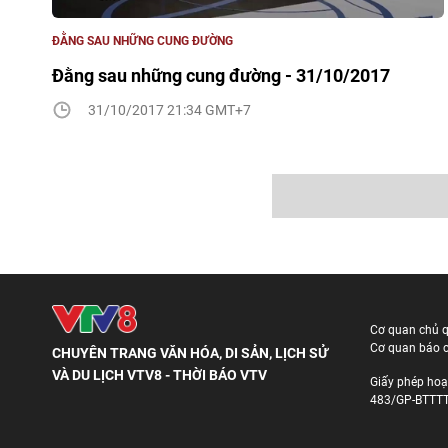
ĐẰNG SAU NHỮNG CUNG ĐƯỜNG
Đằng sau những cung đường - 31/10/2017
31/10/2017 21:34 GMT+7
Cơ quan chủ 
Cơ quan báo c
CHUYÊN TRANG VĂN HÓA, DI SẢN, LỊCH SỬ
VÀ DU LỊCH VTV8 - THỜI BÁO VTV
Giấy phép hoạ
483/GP-BTTTT