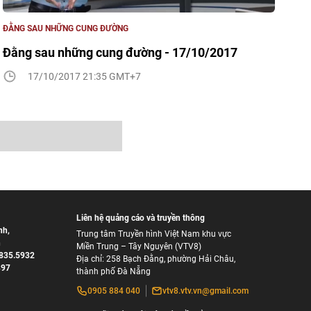
ĐẰNG SAU NHỮNG CUNG ĐƯỜNG
Đằng sau những cung đường - 17/10/2017
17/10/2017 21:35 GMT+7
Liên hệ quảng cáo và truyền thông
nh
,
Trung tâm Truyền hình Việt Nam khu vực
h
Miền Trung – Tây Nguyên (VTV8)
835.5932
Địa chỉ: 258 Bạch Đằng, phường Hải Châu,
897
thành phố Đà Nẵng
0905 884 040
vtv8.vtv.vn@gmail.com