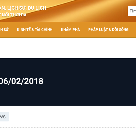
N, LỊCH SỬ, DU LỊCH
 NỐI THỜI ĐẠI
CH SỬ
KINH TẾ & TÀI CHÍNH
KHÁM PHÁ
PHÁP LUẬT & ĐỜI SỐNG
 06/02/2018