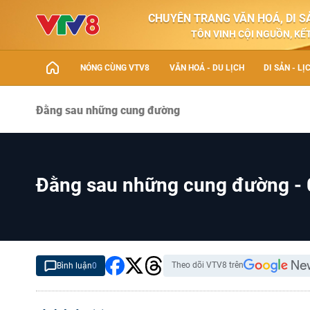
CHUYÊN TRANG VĂN HOÁ, DI SẢ
TÔN VINH CỘI NGUỒN, KẾT
NÓNG CÙNG VTV8
VĂN HOÁ - DU LỊCH
DI SẢN - LỊ
Đằng sau những cung đường
Đằng sau những cung đường -
Theo dõi VTV8 trên
Bình luận
0