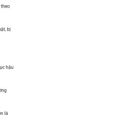
 theo
ật, bị
hục hậu
ường
n là