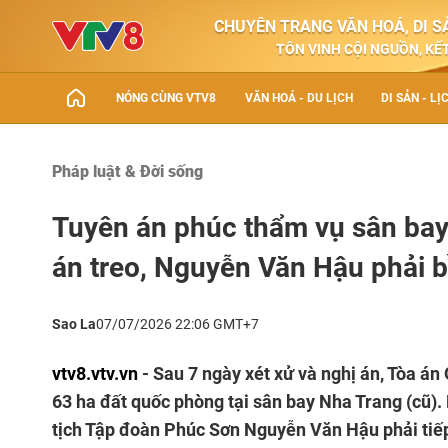
CHUYÊN TRANG VĂN HOÁ, DI SẢ
TÔN VINH CỘI NGUỒN, KẾT
NÓNG CÙNG VTV8
VĂN HOÁ - DU LỊCH
DI SẢN - LỊ
Pháp luật & Đời sống
Tuyên án phúc thẩm vụ sân bay
án treo, Nguyễn Văn Hậu phải 
Sao La
07/07/2026 22:06 GMT+7
vtv8.vtv.vn
- Sau 7 ngày xét xử và nghị án, Tòa á
63 ha đất quốc phòng tại sân bay Nha Trang (cũ).
tịch Tập đoàn Phúc Sơn Nguyễn Văn Hậu phải tiếp 