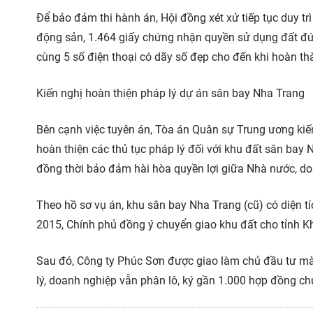
Để bảo đảm thi hành án, Hội đồng xét xử tiếp tục duy tr
động sản, 1.464 giấy chứng nhận quyền sử dụng đất đứn
cùng 5 số điện thoại có dãy số đẹp cho đến khi hoàn th
Kiến nghị hoàn thiện pháp lý dự án sân bay Nha Trang
Bên cạnh việc tuyên án, Tòa án Quân sự Trung ương ki
hoàn thiện các thủ tục pháp lý đối với khu đất sân bay 
đồng thời bảo đảm hài hòa quyền lợi giữa Nhà nước, doa
Theo hồ sơ vụ án, khu sân bay Nha Trang (cũ) có diện 
2015, Chính phủ đồng ý chuyển giao khu đất cho tỉnh Kh
Sau đó, Công ty Phúc Sơn được giao làm chủ đầu tư mà
lý, doanh nghiệp vẫn phân lô, ký gần 1.000 hợp đồng c