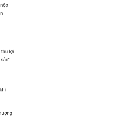
 nộp
ân
thu lợi
 sản".
khi
nhượng