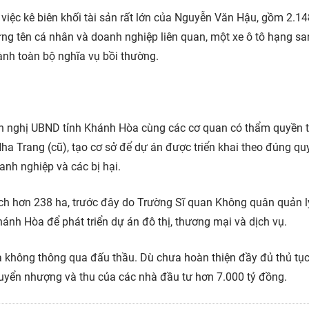
ì việc kê biên khối tài sản rất lớn của Nguyễn Văn Hậu, gồm 2.14
g tên cá nhân và doanh nghiệp liên quan, một xe ô tô hạng s
ành toàn bộ nghĩa vụ bồi thường.
ến nghị UBND tỉnh Khánh Hòa cùng các cơ quan có thẩm quyền t
Nha Trang (cũ), tạo cơ sở để dự án được triển khai theo đúng qu
nh nghiệp và các bị hại.
tích hơn 238 ha, trước đây do Trường Sĩ quan Không quân quản 
ánh Hòa để phát triển dự án đô thị, thương mại và dịch vụ.
 không thông qua đấu thầu. Dù chưa hoàn thiện đầy đủ thủ tụ
huyển nhượng và thu của các nhà đầu tư hơn 7.000 tỷ đồng.