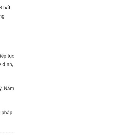
8 bất
ang
iếp tục
y định,
lý. Năm
c pháp