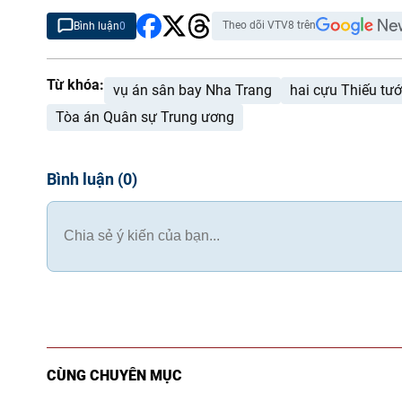
Theo dõi VTV8 trên
Bình luận
0
Từ khóa:
vụ án sân bay Nha Trang
hai cựu Thiếu tư
Tòa án Quân sự Trung ương
Bình luận
(
0
)
CÙNG CHUYÊN MỤC