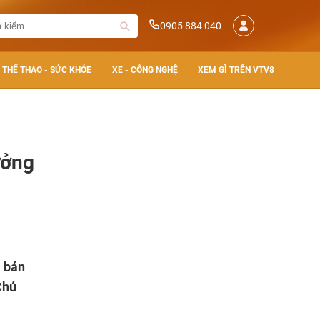
0905 884 040
THỂ THAO - SỨC KHỎE
XE - CÔNG NGHỆ
XEM GÌ TRÊN VTV8
ưởng
a bán
Chủ