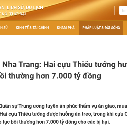
N, LỊCH SỬ, DU LỊCH
 NỐI THỜI ĐẠI
CH SỬ
KINH TẾ & TÀI CHÍNH
KHÁM PHÁ
PHÁP LUẬT & ĐỜI SỐNG
 Nha Trang: Hai cựu Thiếu tướng h
bồi thường hơn 7.000 tỷ đồng
n Quân sự Trung ương tuyên án phúc thẩm vụ án giao, mu
 Hai cựu Thiếu tướng được hưởng án treo, trong khi cựu 
tục bồi thường hơn 7.000 tỷ đồng cho các bị hại.