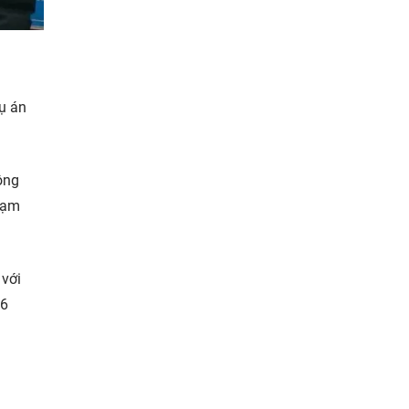
ụ án
ông
hạm
 với
 6