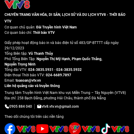
CHUYÊN TRANG VĂN HÓA, DI SẢN, LỊCH SỬ VÀ DU LỊCH VTV8 - THỜI BÁO
VTV
Cơ quan chủ quản:
Đài Truyền hình Việt Nam
Cơ quan báo chí:
Thời báo VTV
Giấy phép hoạt động báo in và báo điện tử số 483/GP-BTTTT cấp ngày
29/12/2023
Tổng Biên tập:
Vũ Thanh Thủy
Phó Tổng Biên Tập:
Nguyễn Thị Mỹ Hạnh
,
Phạm Quốc Thắng
,
Nguyễn Trọng Ninh
Tổng đài VTV:
024-3835.5931
-
024-3835.5932
Ðiện thoại Thời báo VTV:
024-6689.7897
Email:
toasoan@vtv.vn
Liên hệ quảng cáo và truyền thông
Trung tâm Truyền hình Việt Nam khu vực Miền Trung – Tây Nguyên (VTV8)
Địa chỉ: 258 Bạch Đằng, phường Hải Châu, thành phố Đà Nẵng
0905 884 040
vtv8.vtv.vn@gmail.com
Theo dõi chúng tôi trên các nền tảng