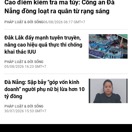
Cao điểm kiểm tra ma túy: Công an Đà
Nẵng đồng loạt ra quân từ rạng sáng
PHÁP LUẬT & ĐỜI SỐNG
06/08/2026 06:17 GMT+7
Đắk Lắk đẩy mạnh tuyên truyền,
nâng cao hiệu quả thực thi chống
khai thác IUU
PHÁP LUẬT & ĐỜI SỐNG
05/08/2026 16:23 GMT+7
Đà Nẵng: Sập bẫy “góp vốn kinh
doanh” người phụ nữ bị lừa hơn 10
tỷ đồng
PHÁP LUẬT & ĐỜI SỐNG
30/07/2026 15:53 GMT+7