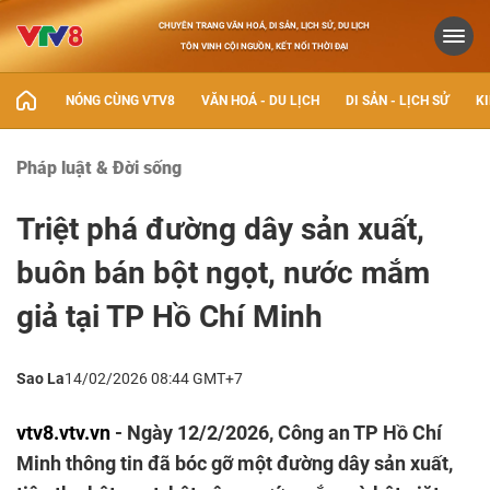
CHUYÊN TRANG VĂN HOÁ, DI SẢN, LỊCH SỬ, DU LỊCH
TÔN VINH CỘI NGUỒN, KẾT NỐI THỜI ĐẠI
NÓNG CÙNG VTV8
VĂN HOÁ - DU LỊCH
DI SẢN - LỊCH SỬ
KI
Pháp luật & Đời sống
Triệt phá đường dây sản xuất,
buôn bán bột ngọt, nước mắm
giả tại TP Hồ Chí Minh
Sao La
14/02/2026 08:44 GMT+7
vtv8.vtv.vn
- Ngày 12/2/2026, Công an TP Hồ Chí
Minh thông tin đã bóc gỡ một đường dây sản xuất,