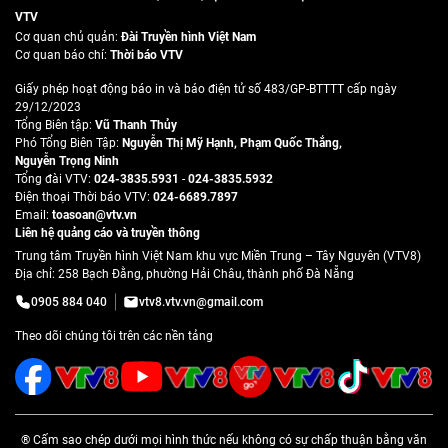
VTV
Cơ quan chủ quản:
Đài Truyền hình Việt Nam
Cơ quan báo chí:
Thời báo VTV
Giấy phép hoạt động báo in và báo điện tử số 483/GP-BTTTT cấp ngày
29/12/2023
Tổng Biên tập:
Vũ Thanh Thủy
Phó Tổng Biên Tập:
Nguyễn Thị Mỹ Hạnh
,
Phạm Quốc Thắng
,
Nguyễn Trọng Ninh
Tổng đài VTV:
024-3835.5931
-
024-3835.5932
Ðiện thoại Thời báo VTV:
024-6689.7897
Email:
toasoan@vtv.vn
Liên hệ quảng cáo và truyền thông
Trung tâm Truyền hình Việt Nam khu vực Miền Trung – Tây Nguyên (VTV8)
Địa chỉ: 258 Bạch Đằng, phường Hải Châu, thành phố Đà Nẵng
0905 884 040
vtv8.vtv.vn@gmail.com
Theo dõi chúng tôi trên các nền tảng
® Cấm sao chép dưới mọi hình thức nếu không có sự chấp thuận bằng văn