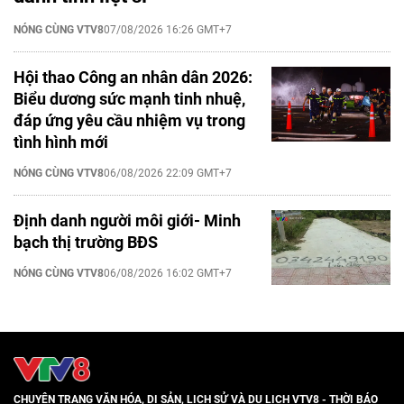
NÓNG CÙNG VTV8
07/08/2026 16:26 GMT+7
Hội thao Công an nhân dân 2026:
Biểu dương sức mạnh tinh nhuệ,
đáp ứng yêu cầu nhiệm vụ trong
tình hình mới
NÓNG CÙNG VTV8
06/08/2026 22:09 GMT+7
Định danh người môi giới- Minh
bạch thị trường BĐS
NÓNG CÙNG VTV8
06/08/2026 16:02 GMT+7
CHUYÊN TRANG VĂN HÓA, DI SẢN, LỊCH SỬ VÀ DU LỊCH VTV8 - THỜI BÁO