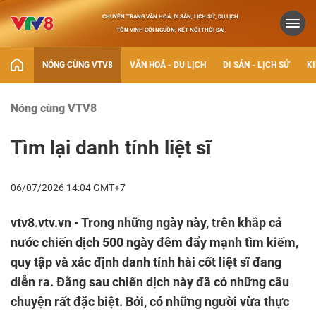
CHUYÊN TRANG VĂN HOÁ, DI SẢN, LỊCH SỬ, DU LỊCH
TÔN VINH CỘI NGUỒN, KẾT NỐI THỜI ĐẠI
NÓNG CÙNG VTV8
VĂN HOÁ - DU LỊCH
DI SẢN - LỊCH SỬ
KI
Nóng cùng VTV8
Tìm lại danh tính liệt sĩ
06/07/2026 14:04 GMT+7
vtv8.vtv.vn - Trong những ngày này, trên khắp cả
nước chiến dịch 500 ngày đêm đẩy mạnh tìm kiếm,
quy tập và xác định danh tính hài cốt liệt sĩ đang
diễn ra. Đằng sau chiến dịch này đã có những câu
chuyện rất đặc biệt. Bởi, có những người vừa thực