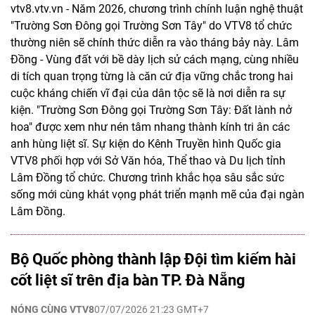
vtv8.vtv.vn - Năm 2026, chương trình chính luận nghệ thuật
"Trường Sơn Đông gọi Trường Sơn Tây" do VTV8 tổ chức
thường niên sẽ chính thức diễn ra vào tháng bảy này. Lâm
Đồng - Vùng đất với bề dày lịch sử cách mạng, cùng nhiều
di tích quan trọng từng là căn cứ địa vững chắc trong hai
cuộc kháng chiến vĩ đại của dân tộc sẽ là nơi diễn ra sự
kiện. "Trường Sơn Đông gọi Trường Sơn Tây: Đất lành nở
hoa" được xem như nén tâm nhang thành kính tri ân các
anh hùng liệt sĩ. Sự kiện do Kênh Truyền hình Quốc gia
VTV8 phối hợp với Sở Văn hóa, Thể thao và Du lịch tỉnh
Lâm Đồng tổ chức. Chương trình khắc họa sâu sắc sức
sống mới cùng khát vọng phát triển mạnh mẽ của đại ngàn
Lâm Đồng.
Bộ Quốc phòng thành lập Đội tìm kiếm hài
cốt liệt sĩ trên địa bàn TP. Đà Nẵng
NÓNG CÙNG VTV8
07/07/2026 21:23 GMT+7