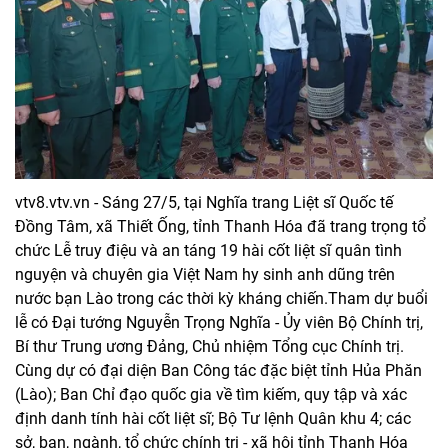
vtv8.vtv.vn - Sáng 27/5, tại Nghĩa trang Liệt sĩ Quốc tế
Đồng Tâm, xã Thiết Ống, tỉnh Thanh Hóa đã trang trọng tổ
chức Lễ truy điệu và an táng 19 hài cốt liệt sĩ quân tình
nguyện và chuyên gia Việt Nam hy sinh anh dũng trên
nước bạn Lào trong các thời kỳ kháng chiến.Tham dự buổi
lễ có Đại tướng Nguyễn Trọng Nghĩa - Ủy viên Bộ Chính trị,
Bí thư Trung ương Đảng, Chủ nhiệm Tổng cục Chính trị.
Cùng dự có đại diện Ban Công tác đặc biệt tỉnh Hủa Phăn
(Lào); Ban Chỉ đạo quốc gia về tìm kiếm, quy tập và xác
định danh tính hài cốt liệt sĩ; Bộ Tư lệnh Quân khu 4; các
sở, ban, ngành, tổ chức chính trị - xã hội tỉnh Thanh Hóa