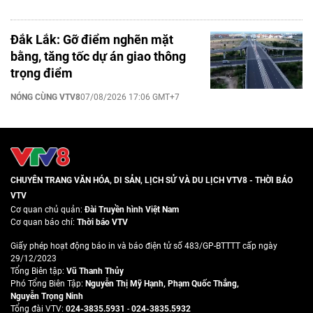
Đắk Lắk: Gỡ điểm nghẽn mặt
bằng, tăng tốc dự án giao thông
trọng điểm
NÓNG CÙNG VTV8
07/08/2026 17:06 GMT+7
CHUYÊN TRANG VĂN HÓA, DI SẢN, LỊCH SỬ VÀ DU LỊCH VTV8 - THỜI BÁO
VTV
Cơ quan chủ quản:
Đài Truyền hình Việt Nam
Cơ quan báo chí:
Thời báo VTV
Giấy phép hoạt động báo in và báo điện tử số 483/GP-BTTTT cấp ngày
29/12/2023
Tổng Biên tập:
Vũ Thanh Thủy
Phó Tổng Biên Tập:
Nguyễn Thị Mỹ Hạnh
,
Phạm Quốc Thắng
,
Nguyễn Trọng Ninh
Tổng đài VTV:
024-3835.5931
-
024-3835.5932