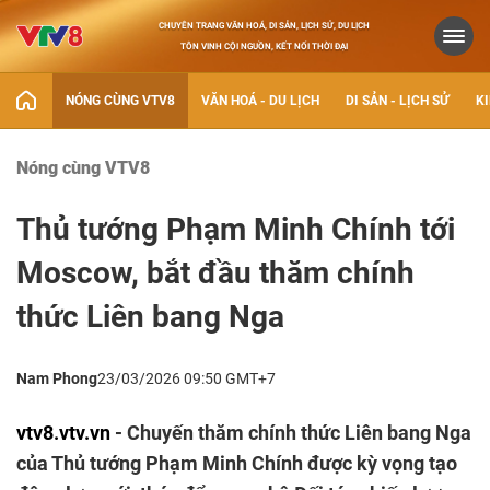
CHUYÊN TRANG VĂN HOÁ, DI SẢN, LỊCH SỬ, DU LỊCH
TÔN VINH CỘI NGUỒN, KẾT NỐI THỜI ĐẠI
NÓNG CÙNG VTV8
VĂN HOÁ - DU LỊCH
DI SẢN - LỊCH SỬ
KI
Nóng cùng VTV8
Thủ tướng Phạm Minh Chính tới
Moscow, bắt đầu thăm chính
thức Liên bang Nga
Nam Phong
23/03/2026 09:50 GMT+7
vtv8.vtv.vn
- Chuyến thăm chính thức Liên bang Nga
của Thủ tướng Phạm Minh Chính được kỳ vọng tạo