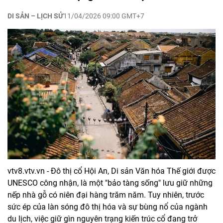
DI SẢN – LỊCH SỬ
11/04/2026 09:00 GMT+7
vtv8.vtv.vn - Đô thị cổ Hội An, Di sản Văn hóa Thế giới được
UNESCO công nhận, là một "bảo tàng sống" lưu giữ những
nếp nhà gỗ có niên đại hàng trăm năm. Tuy nhiên, trước
sức ép của làn sóng đô thị hóa và sự bùng nổ của ngành
du lịch, việc giữ gìn nguyên trạng kiến trúc cổ đang trở