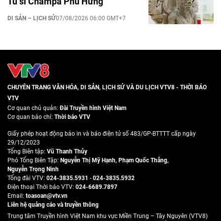
Tu sĩ Champa Phú Hưng
DI SẢN – LỊCH SỬ
07/08/2026 06:00 GMT+7
CHUYÊN TRANG VĂN HÓA, DI SẢN, LỊCH SỬ VÀ DU LỊCH VTV8 - THỜI BÁO
VTV
Cơ quan chủ quản:
Đài Truyền hình Việt Nam
Cơ quan báo chí:
Thời báo VTV
Giấy phép hoạt động báo in và báo điện tử số 483/GP-BTTTT cấp ngày
29/12/2023
Tổng Biên tập:
Vũ Thanh Thủy
Phó Tổng Biên Tập:
Nguyễn Thị Mỹ Hạnh
,
Phạm Quốc Thắng
,
Nguyễn Trọng Ninh
Tổng đài VTV:
024-3835.5931
-
024-3835.5932
Ðiện thoại Thời báo VTV:
024-6689.7897
Email:
toasoan@vtv.vn
Liên hệ quảng cáo và truyền thông
Trung tâm Truyền hình Việt Nam khu vực Miền Trung – Tây Nguyên (VTV8)