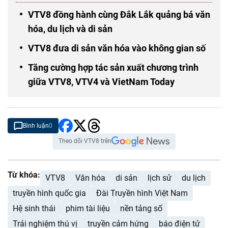
VTV8 đồng hành cùng Đắk Lắk quảng bá văn
hóa, du lịch và di sản
VTV8 đưa di sản văn hóa vào không gian số
Tăng cường hợp tác sản xuất chương trình
giữa VTV8, VTV4 và VietNam Today
Bình luận
0
Theo dõi VTV8 trên
Từ khóa:
VTV8
Văn hóa
di sản
lịch sử
du lịch
truyền hình quốc gia
Đài Truyền hình Việt Nam
Hệ sinh thái
phim tài liệu
nền tảng số
Trải nghiệm thú vị
truyền cảm hứng
báo điện tử