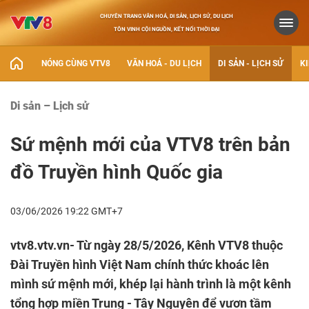
CHUYÊN TRANG VĂN HOÁ, DI SẢN, LỊCH SỬ, DU LỊCH
TÔN VINH CỘI NGUỒN, KẾT NỐI THỜI ĐẠI
NÓNG CÙNG VTV8
VĂN HOÁ - DU LỊCH
DI SẢN - LỊCH SỬ
KI
Di sản – Lịch sử
Sứ mệnh mới của VTV8 trên bản
đồ Truyền hình Quốc gia
03/06/2026 19:22 GMT+7
vtv8.vtv.vn- Từ ngày 28/5/2026, Kênh VTV8 thuộc
Đài Truyền hình Việt Nam chính thức khoác lên
mình sứ mệnh mới, khép lại hành trình là một kênh
tổng hợp miền Trung - Tây Nguyên để vươn tầm