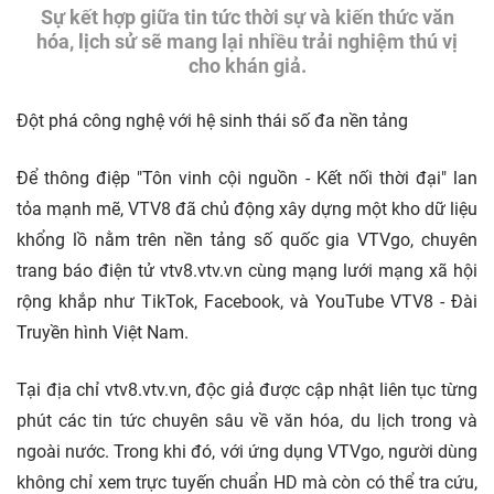
Sự kết hợp giữa tin tức thời sự và kiến thức văn
hóa, lịch sử sẽ mang lại nhiều trải nghiệm thú vị
cho khán giả.
Đột phá công nghệ với hệ sinh thái số đa nền tảng
Để thông điệp "Tôn vinh cội nguồn - Kết nối thời đại" lan
tỏa mạnh mẽ, VTV8 đã chủ động xây dựng một kho dữ liệu
khổng lồ nằm trên nền tảng số quốc gia VTVgo, chuyên
trang báo điện tử vtv8.vtv.vn cùng mạng lưới mạng xã hội
rộng khắp như TikTok, Facebook, và YouTube VTV8 - Đài
Truyền hình Việt Nam.
Tại địa chỉ vtv8.vtv.vn, độc giả được cập nhật liên tục từng
phút các tin tức chuyên sâu về văn hóa, du lịch trong và
ngoài nước. Trong khi đó, với ứng dụng VTVgo, người dùng
không chỉ xem trực tuyến chuẩn HD mà còn có thể tra cứu,