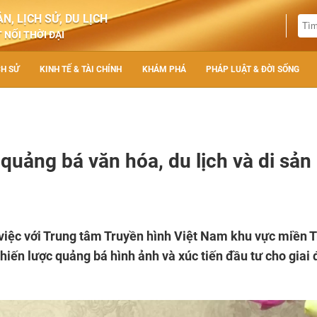
N, LỊCH SỬ, DU LỊCH
 NỐI THỜI ĐẠI
CH SỬ
KINH TẾ & TÀI CHÍNH
KHÁM PHÁ
PHÁP LUẬT & ĐỜI SỐNG
uảng bá văn hóa, du lịch và di sản
việc với Trung tâm Truyền hình Việt Nam khu vực miền T
hiến lược quảng bá hình ảnh và xúc tiến đầu tư cho giai