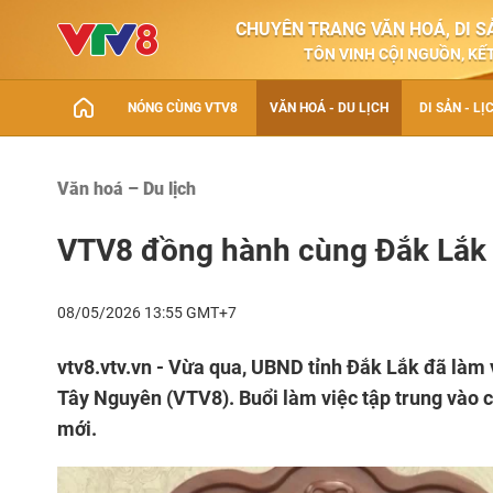
CHUYÊN TRANG VĂN HOÁ, DI SẢ
TÔN VINH CỘI NGUỒN, KẾT
NÓNG CÙNG VTV8
VĂN HOÁ - DU LỊCH
DI SẢN - LỊ
Văn hoá – Du lịch
VTV8 đồng hành cùng Đắk Lắk q
08/05/2026 13:55 GMT+7
vtv8.vtv.vn - Vừa qua, UBND tỉnh Đắk Lắk đã làm 
Tây Nguyên (VTV8). Buổi làm việc tập trung vào c
mới.