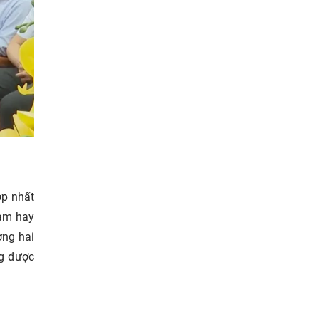
ợp nhất
làm hay
ơng hai
ng được