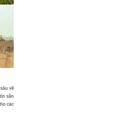
 sâu về
uôn sẵn
cho các