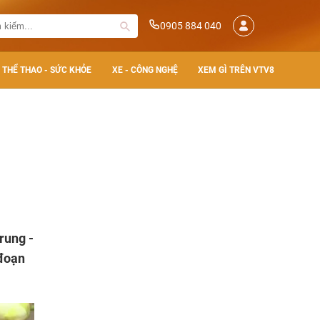
0905 884 040
THỂ THAO - SỨC KHỎE
XE - CÔNG NGHỆ
XEM GÌ TRÊN VTV8
rung -
 đoạn