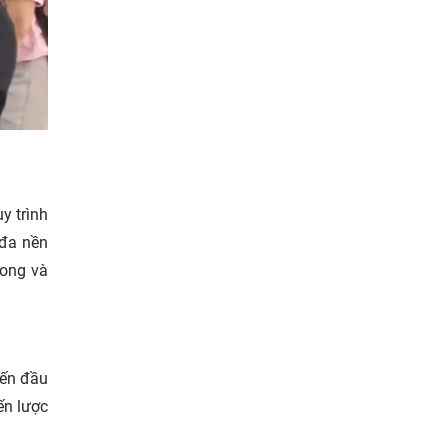
y trình
 đa nền
rong và
iến đầu
ến lược