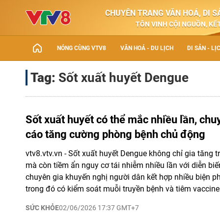
CHUYÊN TRANG VĂN HOÁ, DI SẢ
TÔN VINH CỘI NGUỒN, KẾT
NÓNG CÙNG VTV8
VĂN HOÁ - DU LỊCH
DI SẢN - LỊ
Tag:
Sốt xuất huyết Dengue
Sốt xuất huyết có thể mắc nhiều lần, ch
cáo tăng cường phòng bệnh chủ động
vtv8.vtv.vn - Sốt xuất huyết Dengue không chỉ gia tăng 
mà còn tiềm ẩn nguy cơ tái nhiễm nhiều lần với diễn bi
chuyên gia khuyến nghị người dân kết hợp nhiều biện 
trong đó có kiểm soát muỗi truyền bệnh và tiêm vaccine
SỨC KHỎE
02/06/2026 17:37 GMT+7