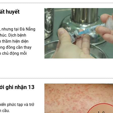
ất huyết
a, nhưng tại Đà Nẵng
thúc. Dịch bệnh
m thầm hiện diện
ộng đồng cần thay
ần chủ động mỗi
iới ghi nhận 13
biến phức tạp và trở
n cầu.