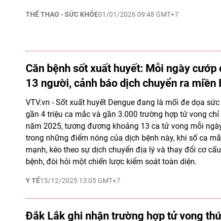
THỂ THAO - SỨC KHỎE
01/01/2026 09:48 GMT+7
Căn bệnh sốt xuất huyết: Mỗi ngày cướp
13 người, cảnh báo dịch chuyển ra miền
VTV.vn - Sốt xuất huyết Dengue đang là mối đe dọa sức 
gần 4 triệu ca mắc và gần 3.000 trường hợp tử vong chỉ
năm 2025, tương đương khoảng 13 ca tử vong mỗi ngày
trong những điểm nóng của dịch bệnh này, khi số ca mắc
mạnh, kéo theo sự dịch chuyển địa lý và thay đổi cơ c
bệnh, đòi hỏi một chiến lược kiểm soát toàn diện.
Y TẾ
15/12/2025 13:05 GMT+7
Đắk Lắk ghi nhận trường hợp tử vong thứ