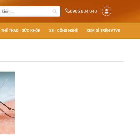
0905 884 040
THỂ THAO - SỨC KHỎE
XE - CÔNG NGHỆ
XEM GÌ TRÊN VTV8