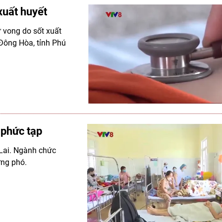
xuất huyết
ử vong do sốt xuất
 Đông Hòa, tỉnh Phú
 phức tạp
 Lai. Ngành chức
ứng phó.