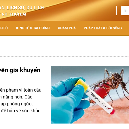
N, LỊCH SỬ, DU LỊCH
 NỐI THỜI ĐẠI
CH SỬ
KINH TẾ & TÀI CHÍNH
KHÁM PHÁ
PHÁP LUẬT & ĐỜI SỐNG
uyên gia khuyến
trên phạm vi toàn cầu
ến nặng hơn. Các
pháp phòng ngừa,
 để bảo vệ sức khỏe.