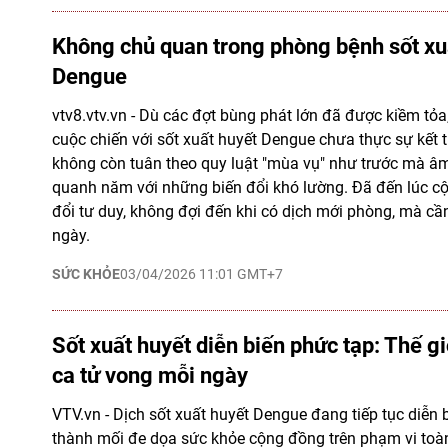
Không chủ quan trong phòng bệnh sốt xu
Dengue
vtv8.vtv.vn - Dù các đợt bùng phát lớn đã được kiềm tỏ
cuộc chiến với sốt xuất huyết Dengue chưa thực sự kết 
không còn tuân theo quy luật "mùa vụ" như trước mà â
quanh năm với những biến đổi khó lường. Đã đến lúc c
đổi tư duy, không đợi đến khi có dịch mới phòng, mà c
ngày.
SỨC KHỎE
03/04/2026 11:01 GMT+7
Sốt xuất huyết diễn biến phức tạp: Thế g
ca tử vong mỗi ngày
VTV.vn - Dịch sốt xuất huyết Dengue đang tiếp tục diễn 
thành mối đe dọa sức khỏe cộng đồng trên phạm vi toà