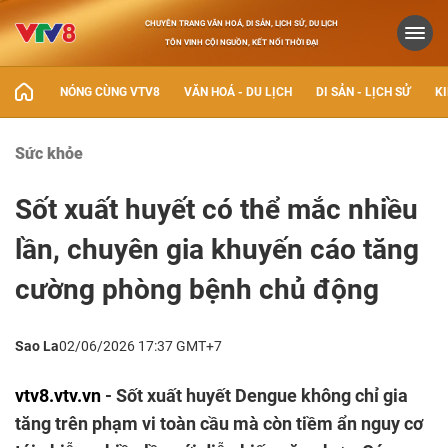
CHUYÊN TRANG VĂN HOÁ, DI SẢN, LỊCH SỬ, DU LỊCH
TÔN VINH CỘI NGUỒN, KẾT NỐI THỜI ĐẠI
NÓNG CÙNG VTV8
VĂN HOÁ - DU LỊCH
DI SẢN - LỊCH SỬ
KI
Sức khỏe
Sốt xuất huyết có thể mắc nhiều
lần, chuyên gia khuyến cáo tăng
cường phòng bệnh chủ động
Sao La
02/06/2026 17:37 GMT+7
vtv8.vtv.vn
- Sốt xuất huyết Dengue không chỉ gia
tăng trên phạm vi toàn cầu mà còn tiềm ẩn nguy cơ