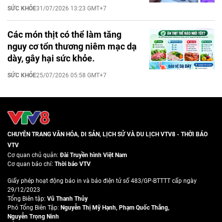
SỨC KHỎE
31/07/2026 13:23 GMT+7
Các món thịt có thể làm tăng
nguy cơ tổn thương niêm mạc dạ
dày, gây hại sức khỏe.
SỨC KHỎE
25/07/2026 05:58 GMT+7
CHUYÊN TRANG VĂN HÓA, DI SẢN, LỊCH SỬ VÀ DU LỊCH VTV8 - THỜI BÁO
VTV
Cơ quan chủ quản:
Đài Truyền hình Việt Nam
Cơ quan báo chí:
Thời báo VTV
Giấy phép hoạt động báo in và báo điện tử số 483/GP-BTTTT cấp ngày
29/12/2023
Tổng Biên tập:
Vũ Thanh Thủy
Phó Tổng Biên Tập:
Nguyễn Thị Mỹ Hạnh
,
Phạm Quốc Thắng
,
Nguyễn Trọng Ninh