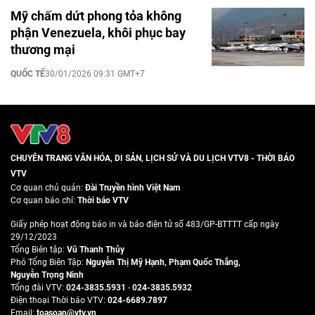
Mỹ chấm dứt phong tỏa không
phận Venezuela, khôi phục bay
thương mại
QUỐC TẾ
30/01/2026 09:31 GMT+7
CHUYÊN TRANG VĂN HÓA, DI SẢN, LỊCH SỬ VÀ DU LỊCH VTV8 - THỜI BÁO
VTV
Cơ quan chủ quản:
Đài Truyền hình Việt Nam
Cơ quan báo chí:
Thời báo VTV
Giấy phép hoạt động báo in và báo điện tử số 483/GP-BTTTT cấp ngày
29/12/2023
Tổng Biên tập:
Vũ Thanh Thủy
Phó Tổng Biên Tập:
Nguyễn Thị Mỹ Hạnh
,
Phạm Quốc Thắng
,
Nguyễn Trọng Ninh
Tổng đài VTV:
024-3835.5931
-
024-3835.5932
Ðiện thoại Thời báo VTV:
024-6689.7897
Email:
toasoan@vtv.vn