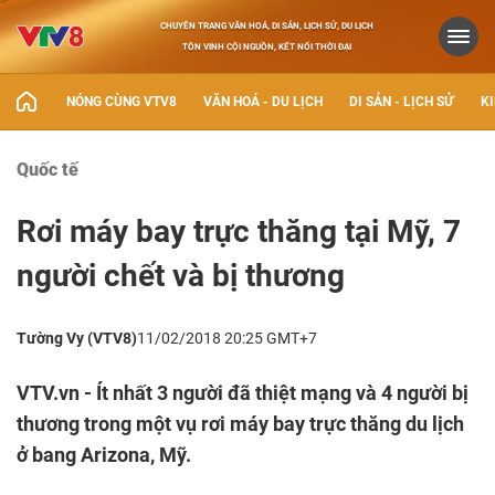
CHUYÊN TRANG VĂN HOÁ, DI SẢN, LỊCH SỬ, DU LỊCH
TÔN VINH CỘI NGUỒN, KẾT NỐI THỜI ĐẠI
NÓNG CÙNG VTV8
VĂN HOÁ - DU LỊCH
DI SẢN - LỊCH SỬ
KI
Quốc tế
Rơi máy bay trực thăng tại Mỹ, 7
người chết và bị thương
Tường Vy (VTV8)
11/02/2018 20:25 GMT+7
VTV.vn - Ít nhất 3 người đã thiệt mạng và 4 người bị
thương trong một vụ rơi máy bay trực thăng du lịch
ở bang Arizona, Mỹ.