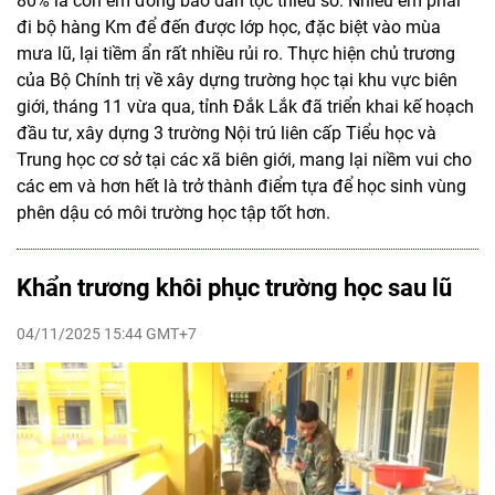
80% là con em đồng bào dân tộc thiểu số. Nhiều em phải
đi bộ hàng Km để đến được lớp học, đặc biệt vào mùa
mưa lũ, lại tiềm ẩn rất nhiều rủi ro. Thực hiện chủ trương
của Bộ Chính trị về xây dựng trường học tại khu vực biên
giới, tháng 11 vừa qua, tỉnh Đắk Lắk đã triển khai kế hoạch
đầu tư, xây dựng 3 trường Nội trú liên cấp Tiểu học và
Trung học cơ sở tại các xã biên giới, mang lại niềm vui cho
các em và hơn hết là trở thành điểm tựa để học sinh vùng
phên dậu có môi trường học tập tốt hơn.
Khẩn trương khôi phục trường học sau lũ
04/11/2025 15:44 GMT+7