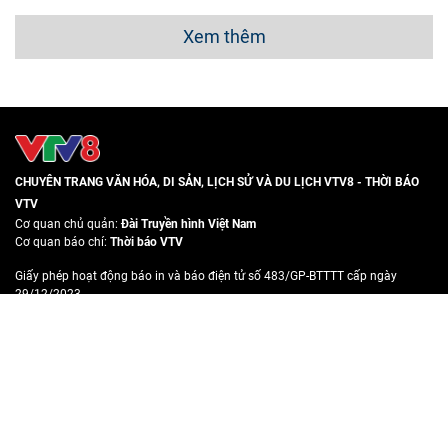
Xem thêm
CHUYÊN TRANG VĂN HÓA, DI SẢN, LỊCH SỬ VÀ DU LỊCH VTV8 - THỜI BÁO
VTV
Cơ quan chủ quản:
Đài Truyền hình Việt Nam
Cơ quan báo chí:
Thời báo VTV
Giấy phép hoạt động báo in và báo điện tử số 483/GP-BTTTT cấp ngày
29/12/2023
Tổng Biên tập:
Vũ Thanh Thủy
Phó Tổng Biên Tập:
Nguyễn Thị Mỹ Hạnh
,
Phạm Quốc Thắng
,
Nguyễn Trọng Ninh
Tổng đài VTV:
024-3835.5931
-
024-3835.5932
Ðiện thoại Thời báo VTV:
024-6689.7897
Email:
toasoan@vtv.vn
Liên hệ quảng cáo và truyền thông
Trung tâm Truyền hình Việt Nam khu vực Miền Trung – Tây Nguyên (VTV8)