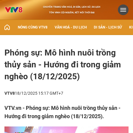
CHUYÊN TRANG VĂN HOÁ, DI SẢN, LỊCH SỬ, DU LỊCH
TÔN VINH CỘI NGUỒN, KẾT NỐI THỜI ĐẠI
NÓNG CÙNG VTV8
VĂN HOÁ - DU LỊCH
DI SẢN - LỊCH SỬ
KI
Phóng sự: Mô hình nuôi trồng
thủy sản - Hướng đi trong giảm
nghèo (18/12/2025)
VTV8
18/12/2025 15:17 GMT+7
VTV.vn - Phóng sự: Mô hình nuôi trồng thủy sản -
Hướng đi trong giảm nghèo (18/12/2025).