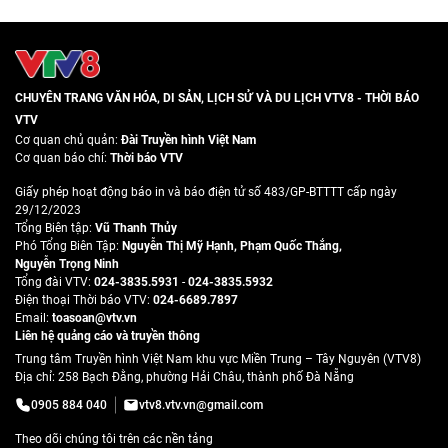
CHUYÊN TRANG VĂN HÓA, DI SẢN, LỊCH SỬ VÀ DU LỊCH VTV8 - THỜI BÁO
VTV
Cơ quan chủ quản:
Đài Truyền hình Việt Nam
Cơ quan báo chí:
Thời báo VTV
Giấy phép hoạt động báo in và báo điện tử số 483/GP-BTTTT cấp ngày
29/12/2023
Tổng Biên tập:
Vũ Thanh Thủy
Phó Tổng Biên Tập:
Nguyễn Thị Mỹ Hạnh
,
Phạm Quốc Thắng
,
Nguyễn Trọng Ninh
Tổng đài VTV:
024-3835.5931
-
024-3835.5932
Ðiện thoại Thời báo VTV:
024-6689.7897
Email:
toasoan@vtv.vn
Liên hệ quảng cáo và truyền thông
Trung tâm Truyền hình Việt Nam khu vực Miền Trung – Tây Nguyên (VTV8)
Địa chỉ: 258 Bạch Đằng, phường Hải Châu, thành phố Đà Nẵng
0905 884 040
vtv8.vtv.vn@gmail.com
Theo dõi chúng tôi trên các nền tảng