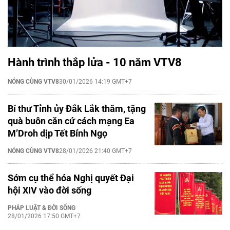
Hành trình thắp lửa - 10 năm VTV8
NÓNG CÙNG VTV8
30/01/2026 14:19 GMT+7
Bí thư Tỉnh ủy Đắk Lắk thăm, tặng
quà buôn căn cứ cách mạng Ea
M’Droh dịp Tết Bính Ngọ
NÓNG CÙNG VTV8
28/01/2026 21:40 GMT+7
Sớm cụ thể hóa Nghị quyết Đại
hội XIV vào đời sống
PHÁP LUẬT & ĐỜI SỐNG
28/01/2026 17:50 GMT+7