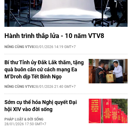
Hành trình thắp lửa - 10 năm VTV8
NÓNG CÙNG VTV8
30/01/2026 14:19 GMT+7
Bí thư Tỉnh ủy Đắk Lắk thăm, tặng
quà buôn căn cứ cách mạng Ea
M’Droh dịp Tết Bính Ngọ
NÓNG CÙNG VTV8
28/01/2026 21:40 GMT+7
Sớm cụ thể hóa Nghị quyết Đại
hội XIV vào đời sống
PHÁP LUẬT & ĐỜI SỐNG
28/01/2026 17:50 GMT+7