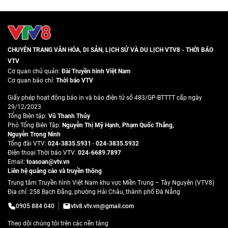
CHUYÊN TRANG VĂN HÓA, DI SẢN, LỊCH SỬ VÀ DU LỊCH VTV8 - THỜI BÁO
VTV
Cơ quan chủ quản:
Đài Truyền hình Việt Nam
Cơ quan báo chí:
Thời báo VTV
Giấy phép hoạt động báo in và báo điện tử số 483/GP-BTTTT cấp ngày
29/12/2023
Tổng Biên tập:
Vũ Thanh Thủy
Phó Tổng Biên Tập:
Nguyễn Thị Mỹ Hạnh
,
Phạm Quốc Thắng
,
Nguyễn Trọng Ninh
Tổng đài VTV:
024-3835.5931
-
024-3835.5932
Ðiện thoại Thời báo VTV:
024-6689.7897
Email:
toasoan@vtv.vn
Liên hệ quảng cáo và truyền thông
Trung tâm Truyền hình Việt Nam khu vực Miền Trung – Tây Nguyên (VTV8)
Địa chỉ: 258 Bạch Đằng, phường Hải Châu, thành phố Đà Nẵng
0905 884 040
vtv8.vtv.vn@gmail.com
Theo dõi chúng tôi trên các nền tảng