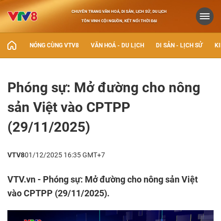
CHUYÊN TRANG VĂN HOÁ, DI SẢN, LỊCH SỬ, DU LỊCH
TÔN VINH CỘI NGUỒN, KẾT NỐI THỜI ĐẠI
NÓNG CÙNG VTV8
VĂN HOÁ - DU LỊCH
DI SẢN - LỊCH SỬ
KI
Phóng sự: Mở đường cho nông
sản Việt vào CPTPP
(29/11/2025)
VTV8
01/12/2025 16:35 GMT+7
VTV.vn - Phóng sự: Mở đường cho nông sản Việt
vào CPTPP (29/11/2025).