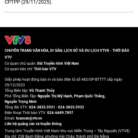
CPTPP (29/11/2025).
CHUYÊN TRANG VĂN HÓA, DI SẢN, LỊCH SỬ VÀ DU LỊCH VTV8 - THỜI BÁO
VTV
Cơ quan chủ quản:
Đài Truyền hình Việt Nam
Cơ quan báo chí:
Thời báo VTV
Giấy phép hoạt động báo in và báo điện tử số 483/GP-BTTTT cấp ngày
29/12/2023
Tổng Biên tập:
Vũ Thanh Thủy
Phó Tổng Biên Tập:
Nguyễn Thị Mỹ Hạnh
,
Phạm Quốc Thắng
,
Nguyễn Trọng Ninh
Tổng đài VTV:
024-3835.5931
-
024-3835.5932
Ðiện thoại Thời báo VTV:
024-6689.7897
Email:
toasoan@vtv.vn
Liên hệ quảng cáo và truyền thông
Trung tâm Truyền hình Việt Nam khu vực Miền Trung – Tây Nguyên (VTV8)
Địa chỉ: 258 Bạch Đằng, phường Hải Châu, thành phố Đà Nẵng