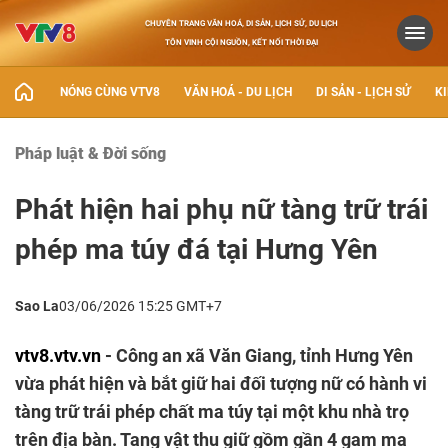
CHUYÊN TRANG VĂN HOÁ, DI SẢN, LỊCH SỬ, DU LỊCH
TÔN VINH CỘI NGUỒN, KẾT NỐI THỜI ĐẠI
NÓNG CÙNG VTV8
VĂN HOÁ - DU LỊCH
DI SẢN - LỊCH SỬ
KI
Pháp luật & Đời sống
Phát hiện hai phụ nữ tàng trữ trái
phép ma túy đá tại Hưng Yên
Sao La
03/06/2026 15:25 GMT+7
vtv8.vtv.vn
- Công an xã Văn Giang, tỉnh Hưng Yên
vừa phát hiện và bắt giữ hai đối tượng nữ có hành vi
tàng trữ trái phép chất ma túy tại một khu nhà trọ
trên địa bàn. Tang vật thu giữ gồm gần 4 gam ma