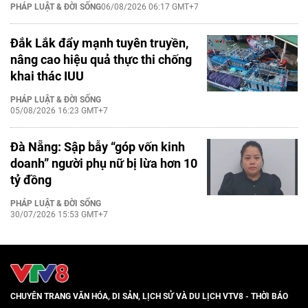
PHÁP LUẬT & ĐỜI SỐNG
06/08/2026 06:17 GMT+7
Đắk Lắk đẩy mạnh tuyên truyền,
nâng cao hiệu quả thực thi chống
khai thác IUU
PHÁP LUẬT & ĐỜI SỐNG
05/08/2026 16:23 GMT+7
Đà Nẵng: Sập bẫy “góp vốn kinh
doanh” người phụ nữ bị lừa hơn 10
tỷ đồng
PHÁP LUẬT & ĐỜI SỐNG
30/07/2026 15:53 GMT+7
CHUYÊN TRANG VĂN HÓA, DI SẢN, LỊCH SỬ VÀ DU LỊCH VTV8 - THỜI BÁO