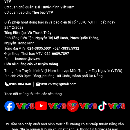
VTV
Cơ quan chủ quản:
Đài Truyền hình Việt Nam
Cơ quan báo chí:
Thời báo VTV
Giấy phép hoạt động báo in và báo điện tử số 483/GP-BTTTT cấp ngày
29/12/2023
Tổng Biên tập:
Vũ Thanh Thủy
Phó Tổng Biên Tập:
Nguyễn Thị Mỹ Hạnh
,
Phạm Quốc Thắng
,
Nguyễn Trọng Ninh
Tổng đài VTV:
024-3835.5931
-
024-3835.5932
Ðiện thoại Thời báo VTV:
024-6689.7897
Email:
toasoan@vtv.vn
Liên hệ quảng cáo và truyền thông
Trung tâm Truyền hình Việt Nam khu vực Miền Trung – Tây Nguyên (VTV8)
Địa chỉ: 258 Bạch Đằng, phường Hải Châu, thành phố Đà Nẵng
0905 884 040
vtv8.vtv.vn@gmail.com
Theo dõi chúng tôi trên các nền tảng
® Cấm sao chép dưới mọi hình thức nếu không có sự chấp thuận bằng văn
bản. Ghi rõ nguồn VTV.vn khi phát hành lại thông tin từ website này.