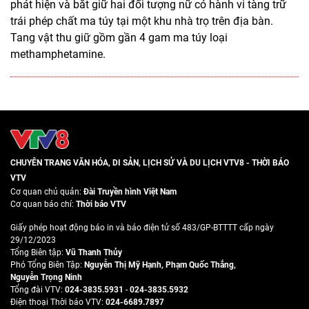
phát hiện và bắt giữ hai đối tượng nữ có hành vi tàng trữ
trái phép chất ma túy tại một khu nhà trọ trên địa bàn.
Tang vật thu giữ gồm gần 4 gam ma túy loại
methamphetamine.
CHUYÊN TRANG VĂN HÓA, DI SẢN, LỊCH SỬ VÀ DU LỊCH VTV8 - THỜI BÁO
VTV
Cơ quan chủ quản:
Đài Truyền hình Việt Nam
Cơ quan báo chí:
Thời báo VTV
Giấy phép hoạt động báo in và báo điện tử số 483/GP-BTTTT cấp ngày
29/12/2023
Tổng Biên tập:
Vũ Thanh Thủy
Phó Tổng Biên Tập:
Nguyễn Thị Mỹ Hạnh
,
Phạm Quốc Thắng
,
Nguyễn Trọng Ninh
Tổng đài VTV:
024-3835.5931
-
024-3835.5932
Ðiện thoại Thời báo VTV:
024-6689.7897