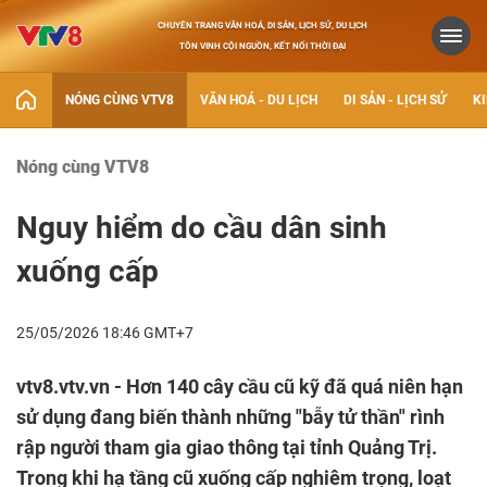
CHUYÊN TRANG VĂN HOÁ, DI SẢN, LỊCH SỬ, DU LỊCH
TÔN VINH CỘI NGUỒN, KẾT NỐI THỜI ĐẠI
NÓNG CÙNG VTV8
VĂN HOÁ - DU LỊCH
DI SẢN - LỊCH SỬ
KI
Nóng cùng VTV8
Nguy hiểm do cầu dân sinh
xuống cấp
25/05/2026 18:46 GMT+7
vtv8.vtv.vn - Hơn 140 cây cầu cũ kỹ đã quá niên hạn
sử dụng đang biến thành những "bẫy tử thần" rình
rập người tham gia giao thông tại tỉnh Quảng Trị.
Trong khi hạ tầng cũ xuống cấp nghiêm trọng, loạt