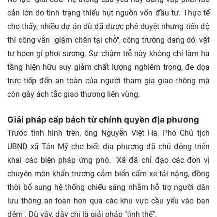
cản lớn do tình trạng thiếu hụt nguồn vốn đầu tư. Thực tế
cho thấy, nhiều dự án dù đã được phê duyệt nhưng tiến độ
thi công vẫn "giậm chân tại chỗ", công trường dang dở, vật
tư hoen gỉ phơi sương. Sự chậm trễ này không chỉ làm hạ
tầng hiện hữu suy giảm chất lượng nghiêm trọng, đe dọa
trực tiếp đến an toàn của người tham gia giao thông mà
còn gây ách tắc giao thương liên vùng.
Giải pháp cấp bách từ chính quyền địa phương
Trước tình hình trên, ông Nguyễn Việt Hà, Phó Chủ tịch
UBND xã Tân Mỹ cho biết địa phương đã chủ động triển
khai các biện pháp ứng phó. "Xã đã chỉ đạo các đơn vị
chuyên môn khẩn trương cắm biển cấm xe tải nặng, đồng
thời bổ sung hệ thống chiếu sáng nhằm hỗ trợ người dân
lưu thông an toàn hơn qua các khu vực cầu yếu vào ban
đêm". Dù vậy, đây chỉ là giải pháp "tình thế".