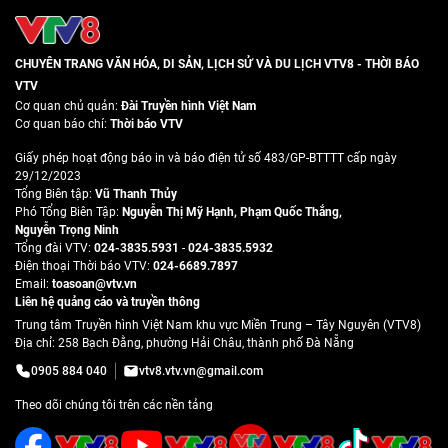
CHUYÊN TRANG VĂN HÓA, DI SẢN, LỊCH SỬ VÀ DU LỊCH VTV8 - THỜI BÁO
VTV
Cơ quan chủ quản:
Đài Truyền hình Việt Nam
Cơ quan báo chí:
Thời báo VTV
Giấy phép hoạt động báo in và báo điện tử số 483/GP-BTTTT cấp ngày
29/12/2023
Tổng Biên tập:
Vũ Thanh Thủy
Phó Tổng Biên Tập:
Nguyễn Thị Mỹ Hạnh
,
Phạm Quốc Thắng
,
Nguyễn Trọng Ninh
Tổng đài VTV:
024-3835.5931
-
024-3835.5932
Ðiện thoại Thời báo VTV:
024-6689.7897
Email:
toasoan@vtv.vn
Liên hệ quảng cáo và truyền thông
Trung tâm Truyền hình Việt Nam khu vực Miền Trung – Tây Nguyên (VTV8)
Địa chỉ: 258 Bạch Đằng, phường Hải Châu, thành phố Đà Nẵng
0905 884 040
vtv8.vtv.vn@gmail.com
Theo dõi chúng tôi trên các nền tảng