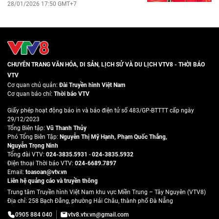
28/01/2026 17:50 GMT+7
CHUYÊN TRANG VĂN HÓA, DI SẢN, LỊCH SỬ VÀ DU LỊCH VTV8 - THỜI BÁO
VTV
Cơ quan chủ quản:
Đài Truyền hình Việt Nam
Cơ quan báo chí:
Thời báo VTV
Giấy phép hoạt động báo in và báo điện tử số 483/GP-BTTTT cấp ngày
29/12/2023
Tổng Biên tập:
Vũ Thanh Thủy
Phó Tổng Biên Tập:
Nguyễn Thị Mỹ Hạnh
,
Phạm Quốc Thắng
,
Nguyễn Trọng Ninh
Tổng đài VTV:
024-3835.5931
-
024-3835.5932
Ðiện thoại Thời báo VTV:
024-6689.7897
Email:
toasoan@vtv.vn
Liên hệ quảng cáo và truyền thông
Trung tâm Truyền hình Việt Nam khu vực Miền Trung – Tây Nguyên (VTV8)
Địa chỉ: 258 Bạch Đằng, phường Hải Châu, thành phố Đà Nẵng
0905 884 040
vtv8.vtv.vn@gmail.com