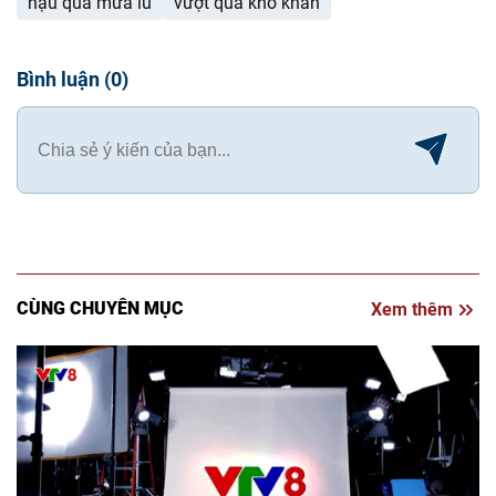
hậu quả mưa lũ
vượt qua khó khăn
Bình luận
(
0
)
CÙNG CHUYÊN MỤC
Xem thêm