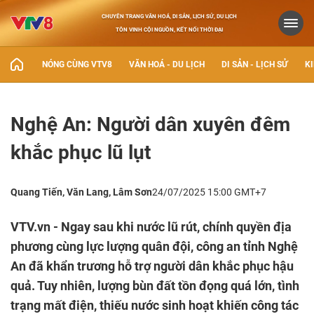
CHUYÊN TRANG VĂN HOÁ, DI SẢN, LỊCH SỬ, DU LỊCH
TÔN VINH CỘI NGUỒN, KẾT NỐI THỜI ĐẠI
NÓNG CÙNG VTV8
VĂN HOÁ - DU LỊCH
DI SẢN - LỊCH SỬ
KI
Nghệ An: Người dân xuyên đêm
khắc phục lũ lụt
Quang Tiến, Văn Lang, Lâm Sơn
24/07/2025 15:00 GMT+7
VTV.vn - Ngay sau khi nước lũ rút, chính quyền địa
phương cùng lực lượng quân đội, công an tỉnh Nghệ
An đã khẩn trương hỗ trợ người dân khắc phục hậu
quả. Tuy nhiên, lượng bùn đất tồn đọng quá lớn, tình
trạng mất điện, thiếu nước sinh hoạt khiến công tác