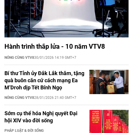
Hành trình thắp lửa - 10 năm VTV8
NÓNG CÙNG VTV8
30/01/2026 14:19 GMT+7
Bí thư Tỉnh ủy Đắk Lắk thăm, tặng
quà buôn căn cứ cách mạng Ea
M’Droh dịp Tết Bính Ngọ
NÓNG CÙNG VTV8
28/01/2026 21:40 GMT+7
Sớm cụ thể hóa Nghị quyết Đại
hội XIV vào đời sống
PHÁP LUẬT & ĐỜI SỐNG