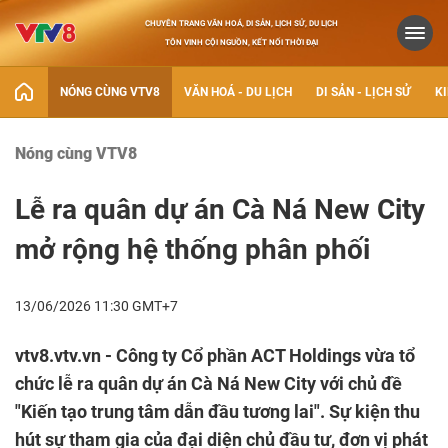
CHUYÊN TRANG VĂN HOÁ, DI SẢN, LỊCH SỬ, DU LỊCH
TÔN VINH CỘI NGUỒN, KẾT NỐI THỜI ĐẠI
NÓNG CÙNG VTV8
VĂN HOÁ - DU LỊCH
DI SẢN - LỊCH SỬ
KI
Nóng cùng VTV8
Lễ ra quân dự án Cà Ná New City
mở rộng hệ thống phân phối
13/06/2026 11:30 GMT+7
vtv8.vtv.vn - Công ty Cổ phần ACT Holdings vừa tổ
chức lễ ra quân dự án Cà Ná New City với chủ đề
"Kiến tạo trung tâm dẫn đầu tương lai". Sự kiện thu
hút sự tham gia của đại diện chủ đầu tư, đơn vị phát