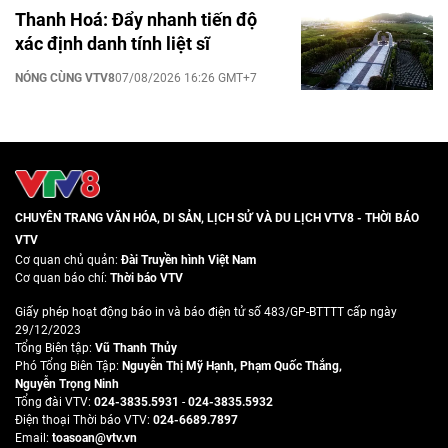
Thanh Hoá: Đẩy nhanh tiến độ
xác định danh tính liệt sĩ
NÓNG CÙNG VTV8
07/08/2026 16:26 GMT+7
CHUYÊN TRANG VĂN HÓA, DI SẢN, LỊCH SỬ VÀ DU LỊCH VTV8 - THỜI BÁO
VTV
Cơ quan chủ quản:
Đài Truyền hình Việt Nam
Cơ quan báo chí:
Thời báo VTV
Giấy phép hoạt động báo in và báo điện tử số 483/GP-BTTTT cấp ngày
29/12/2023
Tổng Biên tập:
Vũ Thanh Thủy
Phó Tổng Biên Tập:
Nguyễn Thị Mỹ Hạnh
,
Phạm Quốc Thắng
,
Nguyễn Trọng Ninh
Tổng đài VTV:
024-3835.5931
-
024-3835.5932
Ðiện thoại Thời báo VTV:
024-6689.7897
Email:
toasoan@vtv.vn