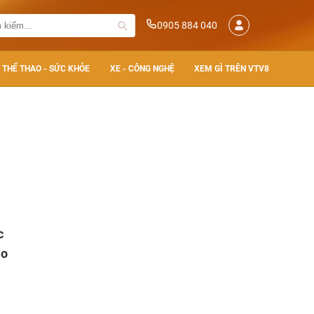
0905 884 040
THỂ THAO - SỨC KHỎE
XE - CÔNG NGHỆ
XEM GÌ TRÊN VTV8
c
ào