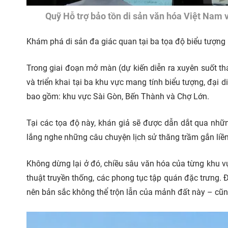
Quỹ Hỗ trợ bảo tồn di sản văn hóa Việt Nam v
Khám phá di sản đa giác quan tại ba tọa độ biểu tượng
Trong giai đoạn mở màn (dự kiến diễn ra xuyên suốt thá
và triển khai tại ba khu vực mang tính biểu tượng, đại d
bao gồm: khu vực Sài Gòn, Bến Thành và Chợ Lớn.
Tại các tọa độ này, khán giả sẽ được dẫn dắt qua nhữn
lắng nghe những câu chuyện lịch sử thăng trầm gắn liền 
Không dừng lại ở đó, chiều sâu văn hóa của từng khu v
thuật truyền thống, các phong tục tập quán đặc trưng.
nên bản sắc không thể trộn lẫn của mảnh đất này – cũng