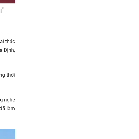
ị"
ai thác
a Định,
ng thời
ng nghệ
 đã làm