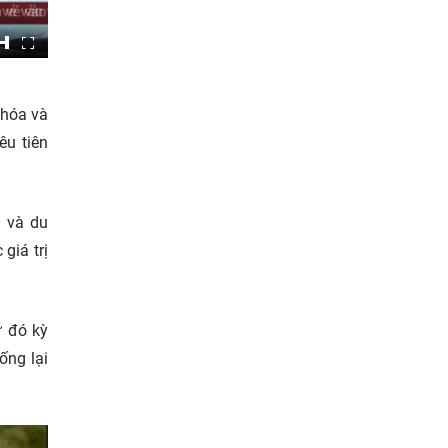
 hóa và
êu tiên
g và du
giá trị
ừ đó kỳ
ống lại