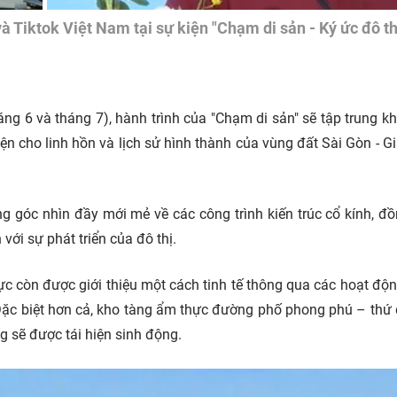
à Tiktok Việt Nam tại sự kiện "Chạm di sản - Ký ức đô th
ng 6 và tháng 7), hành trình của "Chạm di sản" sẽ tập trung kh
iện cho linh hồn và lịch sử hình thành của vùng đất Sài Gòn - Gi
g góc nhìn đầy mới mẻ về các công trình kiến trúc cổ kính, đồ
với sự phát triển của đô thị.
ực còn được giới thiệu một cách tinh tế thông qua các hoạt độ
 Đặc biệt hơn cả, kho tàng ẩm thực đường phố phong phú – thứ
 sẽ được tái hiện sinh động.