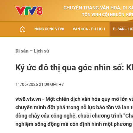
CHUYÊN TRANG VĂN HOÁ, DI SẢ
TÔN VINH CỘI NGUỒN, KẾT
NÓNG CÙNG VTV8
VĂN HOÁ - DU LỊCH
DI SẢN - LỊ
Di sản – Lịch sử
Ký ức đô thị qua góc nhìn số: K
11/06/2026 21:09 GMT+7
vtv8.vtv.vn - Một chiến dịch văn hóa quy mô lớn 
chuyển mình đột phá trong nỗ lực bảo tồn và lan t
dòng chảy của công nghệ, chuỗi chương trình "Chạ
nghiệm sống động mà còn định hình một phương th