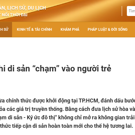
N, LỊCH SỬ, DU LỊCH
 NỐI THỜI ĐẠI
CH SỬ
KINH TẾ & TÀI CHÍNH
KHÁM PHÁ
PHÁP LUẬT & ĐỜI SỐNG
hi di sản “chạm” vào người trẻ
vừa chính thức được khởi động tại TP.HCM, đánh dấu bướ
ỏa các giá trị truyền thống. Bằng cách đưa lịch sử hòa v
m di sản - Ký ức đô thị" không chỉ mở ra không gian trải
ức tiếp cận di sản hoàn toàn mới cho thế hệ tương lai.