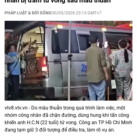
nhân bị đâm tử vong sau mâu thuẫn
PHÁP LUẬT & ĐỜI SỐNG
30/03/2026 23:13 GMT+7
vtv8.vtv.vn - Do mâu thuẫn trong quá trình làm việc, một
nhóm công nhân đã chặn đường, dùng hung khí tấn công
khiến anh H.C.N (22 tuổi) tử vong. Công an TP Hồ Chí Minh
đang tạm giữ 3 đối tượng để điều tra, làm rõ vụ án.