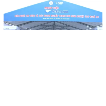
vtv8.vtv.vn - Sáng 28/2, tại Khu Công nghiệp VSIP, xã Hưng
Nguyên, Nghệ An đã chính thức diễn ra Ngày hội việc làm
đợt 1 năm 2026 trong không khí sôi nổi, thu hút sự quan
tâm của đông đảo người lao động và doanh nghiệp trên
địa bàn.
Ra quân sản xuất đầu năm