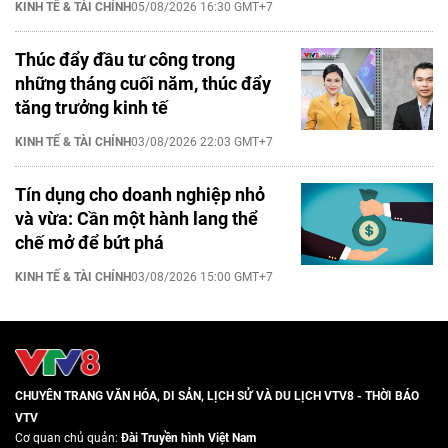
KINH TẾ & TÀI CHÍNH
05/08/2026 16:30 GMT+7
Thúc đẩy đầu tư công trong
những tháng cuối năm, thúc đẩy
tăng trưởng kinh tế
KINH TẾ & TÀI CHÍNH
03/08/2026 22:03 GMT+7
Tín dụng cho doanh nghiệp nhỏ
và vừa: Cần một hành lang thể
chế mở để bứt phá
KINH TẾ & TÀI CHÍNH
03/08/2026 15:00 GMT+7
CHUYÊN TRANG VĂN HÓA, DI SẢN, LỊCH SỬ VÀ DU LỊCH VTV8 - THỜI BÁO
VTV
Cơ quan chủ quản:
Đài Truyền hình Việt Nam