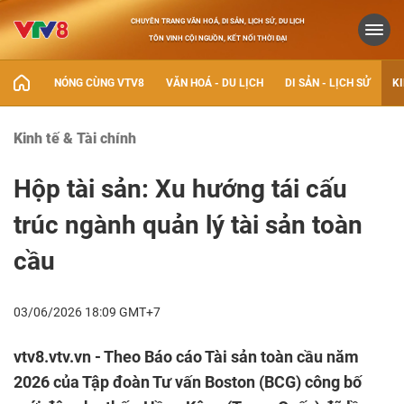
CHUYÊN TRANG VĂN HOÁ, DI SẢN, LỊCH SỬ, DU LỊCH
TÔN VINH CỘI NGUỒN, KẾT NỐI THỜI ĐẠI
NÓNG CÙNG VTV8
VĂN HOÁ - DU LỊCH
DI SẢN - LỊCH SỬ
KI
Kinh tế & Tài chính
Hộp tài sản: Xu hướng tái cấu
trúc ngành quản lý tài sản toàn
cầu
03/06/2026 18:09 GMT+7
vtv8.vtv.vn - Theo Báo cáo Tài sản toàn cầu năm
2026 của Tập đoàn Tư vấn Boston (BCG) công bố